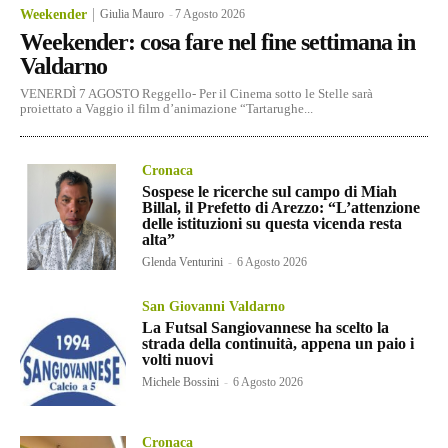
Weekender
Giulia Mauro
-
7 Agosto 2026
Weekender: cosa fare nel fine settimana in
Valdarno
VENERDÌ 7 AGOSTO Reggello- Per il Cinema sotto le Stelle sarà
proiettato a Vaggio il film d’animazione “Tartarughe...
Cronaca
Sospese le ricerche sul campo di Miah
Billal, il Prefetto di Arezzo: “L’attenzione
delle istituzioni su questa vicenda resta
alta”
Glenda Venturini
-
6 Agosto 2026
San Giovanni Valdarno
La Futsal Sangiovannese ha scelto la
strada della continuità, appena un paio i
volti nuovi
Michele Bossini
-
6 Agosto 2026
Cronaca