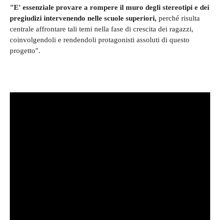
"E' essenziale provare a rompere il muro degli stereotipi e dei
pregiudizi intervenendo nelle scuole superiori,
perché risulta
centrale affrontare tali temi nella fase di crescita dei ragazzi,
coinvolgendoli e rendendoli protagonisti assoluti di questo
progetto".