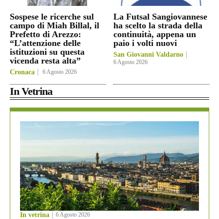
Sospese le ricerche sul
La Futsal Sangiovannese
campo di Miah Billal, il
ha scelto la strada della
Prefetto di Arezzo:
continuità, appena un
“L’attenzione delle
paio i volti nuovi
istituzioni su questa
San Giovanni Valdarno
vicenda resta alta”
6 Agosto 2026
Cronaca
6 Agosto 2026
In Vetrina
In vetrina
6 Agosto 2026