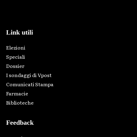
Html code here! Replace this with any non empty raw html
code and that's it.
Link utili
Elezioni
Speciali
Dossier
I sondaggi di Vpost
Comunicati Stampa
Farmacie
Biblioteche
Feedback