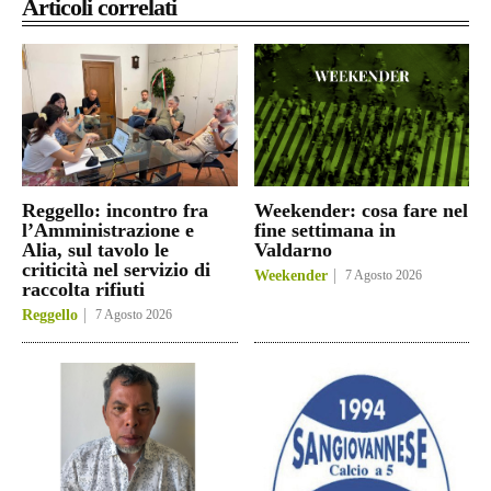
Articoli correlati
Reggello: incontro fra
Weekender: cosa fare nel
l’Amministrazione e
fine settimana in
Alia, sul tavolo le
Valdarno
criticità nel servizio di
Weekender
7 Agosto 2026
raccolta rifiuti
Reggello
7 Agosto 2026