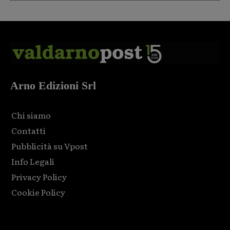
Arno Edizioni Srl
Chi siamo
Contatti
Pubblicità su Vpost
Info Legali
Privacy Policy
Cookie Policy
Html code here! Replace this with any non empty raw html
code and that's it.