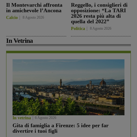
Il Montevarchi affronta
Reggello, i consiglieri di
in amichevole l’Ancona
opposizione: “La TARI
2026 resta più alta di
Calcio
8 Agosto 2026
quella del 2022”
Politica
8 Agosto 2026
In Vetrina
In vetrina
6 Agosto 2026
Gita di famiglia a Firenze: 5 idee per far
divertire i tuoi figli