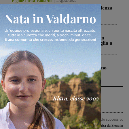
Figline Incisa Valdarno
1 Agosto 2026
Piscina di Figline finanziata oltre la scadenza
Pnrr, il gruppo di Fratelli d’Italia: “Un
ringraziamento al Governo”
Cronaca
3 Agosto 2026
Scomparso da una struttura di Castiglion
Fiorentino l’uomo che aveva ucciso la figlia a
Levane nel 2020
Cronaca
4 Agosto 2026
Un anno fa la strage in A1 in cui morirono
Gianni, Giulia e Franco. Lo schianto, il
processo, lo stop ai sorpassi fra tir....
Articolo precedente
Articolo successivo
Sfida amichevole al “Brilli Peri” fra gli
Paziente tedesca trasferita da Siena in