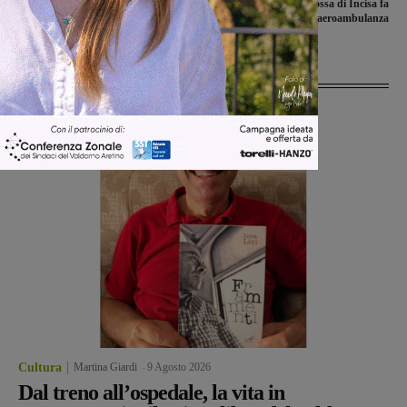
aquilotti e il Valdarno Football Club
Germania, la Croce Rossa di Incisa fa
la staffetta con l’aeroambulanza
Ultime Notizie
Cultura
Martina Giardi
-
9 Agosto 2026
Dal treno all’ospedale, la vita in