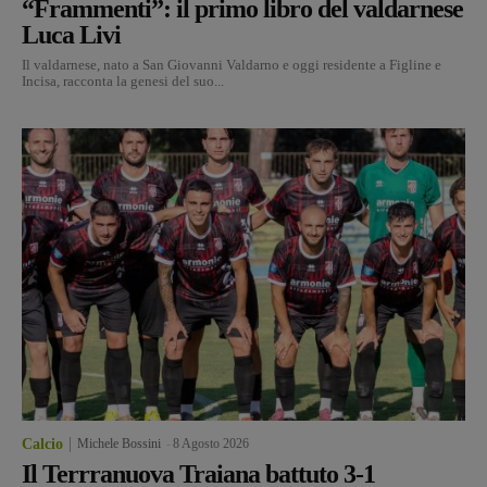
“Frammenti”: il primo libro del valdarnese
Luca Livi
Il valdarnese, nato a San Giovanni Valdarno e oggi residente a Figline e
Incisa, racconta la genesi del suo...
Calcio
Michele Bossini
-
8 Agosto 2026
Il Terrranuova Traiana battuto 3-1