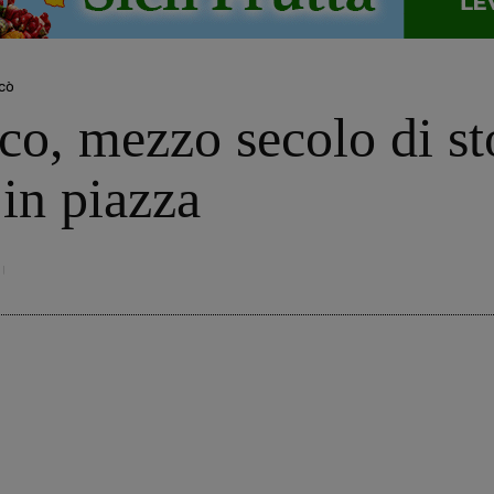
cò
co, mezzo secolo di st
 in piazza