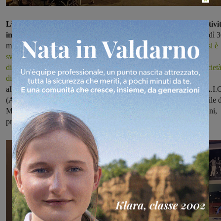
L’USD Fulgor Castelfranco ha festeggiato i suoi 50 anni di attivi
in grande stile
. Il primo evento si è tenuto nella serata di mercoledì 
maggio quando,
presso il teatro comunale “Wanda Capodaglio”, si è
svolto un incontro dibattito sul tema “Il calcio e lo sport come
divertimento, mezzo di formazione e stile di vita. Il ruolo delle societ
dilettantistiche”,
che ha visto la presenza di Maurizio Sarri, ex
allenatore della SSC Napoli, Damiano Tommasi presidente dell’A.I.
(Associazione Italiana Calciatori), Daniele Tognaccini, responsabile d
Milan Lab e membro dello staff tecnico del Milan, e Paolo Mangini,
presidente della Lega Nazionale Dilettanti Toscana.