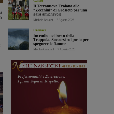
Calcio
Il Terranuova Traiana allo
“Zecchini” di Grosseto per una
tà
gara amichevole
30
Michele Bossini
-
7 Agosto 2026
Cronaca
à
Incendio nel bosco della
Trappola. Soccorsi sul posto per
spegnere le fiamme
C.
Monica Campani
-
7 Agosto 2026
i