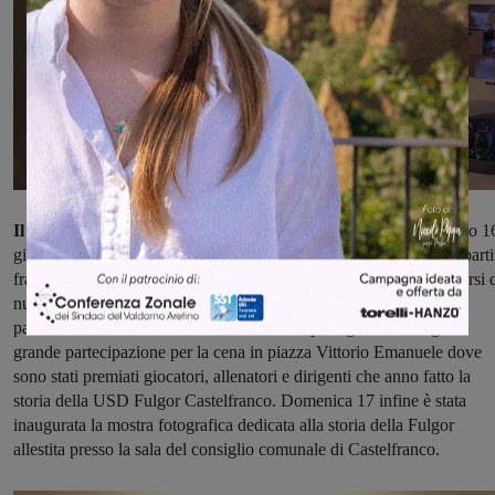
Il programma è poi proseguito in questo fine settimana.
Sabato 1
giugno presso lo stadio comunale Odoardo Nardi si è svolta una parti
fra vecchie e nuove glorie della Fulgor, un’occasione per incontrarsi 
nuovo dopo tanto tempo e salutarsi senza pensare al tempo che è
passato ma ai valori che hanno unito tutti i protagonisti. A seguire
grande partecipazione per la cena in piazza Vittorio Emanuele dove
sono stati premiati giocatori, allenatori e dirigenti che anno fatto la
storia della USD Fulgor Castelfranco. Domenica 17 infine è stata
inaugurata la mostra fotografica dedicata alla storia della Fulgor
allestita presso la sala del consiglio comunale di Castelfranco.