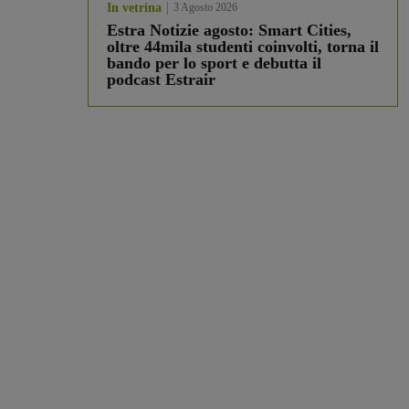
In vetrina
3 Agosto 2026
Estra Notizie agosto: Smart Cities,
oltre 44mila studenti coinvolti, torna il
bando per lo sport e debutta il
podcast Estrair