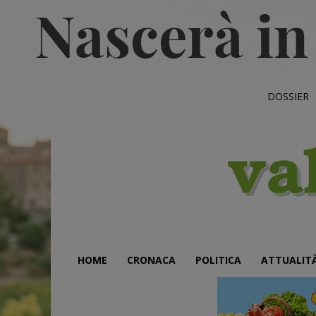
DOSSIER
HOME
CRONACA
POLITICA
ATTUALIT