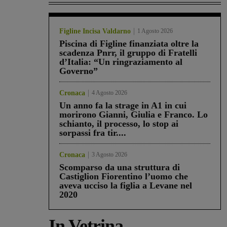
Figline Incisa Valdarno
1 Agosto 2026
Piscina di Figline finanziata oltre la
scadenza Pnrr, il gruppo di Fratelli
d’Italia: “Un ringraziamento al
Governo”
Cronaca
4 Agosto 2026
Un anno fa la strage in A1 in cui
morirono Gianni, Giulia e Franco. Lo
schianto, il processo, lo stop ai
sorpassi fra tir....
Cronaca
3 Agosto 2026
Scomparso da una struttura di
Castiglion Fiorentino l’uomo che
aveva ucciso la figlia a Levane nel
2020
In Vetrina