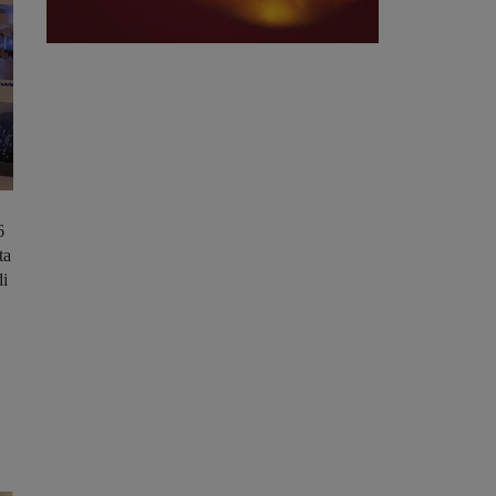
6
ta
di