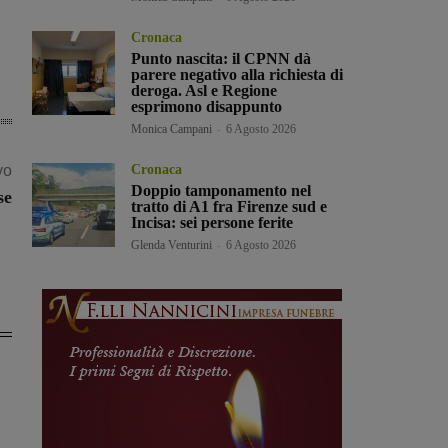
Cronaca
Punto nascita: il CPNN dà
parere negativo alla richiesta di
deroga. Asl e Regione
esprimono disappunto
Monica Campani
-
6 Agosto 2026
vo
Cronaca
Doppio tamponamento nel
se
tratto di A1 fra Firenze sud e
Incisa: sei persone ferite
Glenda Venturini
-
6 Agosto 2026