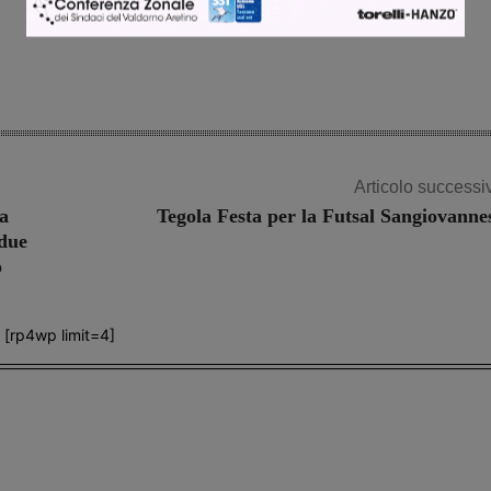
Articolo successi
za
Tegola Festa per la Futsal Sangiovanne
 due
o
[rp4wp limit=4]