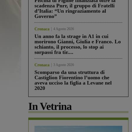
Piscina di Figline finanziata oltre la
scadenza Pnrr, il gruppo di Fratelli
d’Italia: “Un ringraziamento al
Governo”
Cronaca
4 Agosto 2026
Un anno fa la strage in A1 in cui
morirono Gianni, Giulia e Franco. Lo
schianto, il processo, lo stop ai
sorpassi fra tir....
Cronaca
3 Agosto 2026
Scomparso da una struttura di
Castiglion Fiorentino l’uomo che
aveva ucciso la figlia a Levane nel
2020
In Vetrina