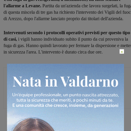
l'allarme a Levane.
Partita da un'azienda che lavora surgelati, la fug
di questa miscela di tre gas ha richiesto l'intervento dei Vigili del fuo
di Arezzo, dopo l'allarme lanciato proprio dai titolari dell'azienda.
Intervenuti secondo i protocolli operativi previsti per questo tipo
di casi,
i vigili hanno individuato subito il punto da cui proveniva la
fuga di gas. Hanno quindi lavorato per fermare la dispersione e mette
×
in sicurezza l'area. L'intervento è durato circa due ore.
Glenda Venturini
Capo redattore
Share