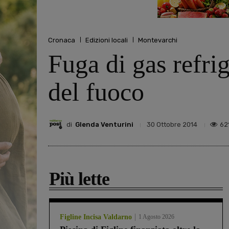
Cronaca
Edizioni locali
Montevarchi
Fuga di gas refrig
del fuoco
di
Glenda Venturini
62
30 Ottobre 2014
Più lette
Figline Incisa Valdarno
1 Agosto 2026