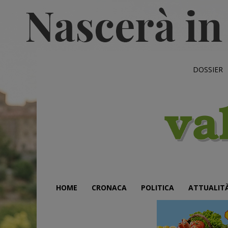
DOSSIER
HOME
CRONACA
POLITICA
ATTUALIT