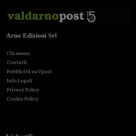
Arno Edizioni Srl
Chi siamo
Contatti
Pubblicità su Vpost
Info Legali
Privacy Policy
Cookie Policy
Html code here! Replace this with any non empty raw html
code and that's it.