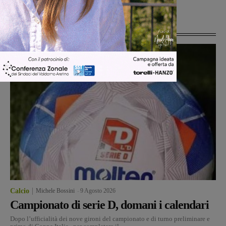
Ultime Notizie
Calcio
Michele Bossini
-
9 Agosto 2026
Campionato di serie D, domani i calendari
Dopo l’ufficialità dei nove gironi del campionato e di turno preliminare e