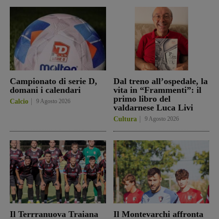
Campionato di serie D,
Dal treno all’ospedale, la
domani i calendari
vita in “Frammenti”: il
primo libro del
Calcio
9 Agosto 2026
valdarnese Luca Livi
Cultura
9 Agosto 2026
Il Terrranuova Traiana
Il Montevarchi affronta