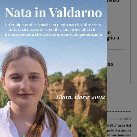
Piscina di Figline finanziata oltre la scadenza
Pnrr, il gruppo di Fratelli d’Italia: “Un
ringraziamento al Governo”
Cronaca
3 Agosto 2026
Scomparso da una struttura di Castiglion
Fiorentino l’uomo che aveva ucciso la figlia a
Levane nel 2020
Cronaca
4 Agosto 2026
Un anno fa la strage in A1 in cui morirono
Gianni, Giulia e Franco. Lo schianto, il
processo, lo stop ai sorpassi fra tir....
Articolo precedente
Articolo successivo
“Festival della Cultura” a Reggello si
Morbillo, 168 casi nel 2017 nella Asl
cerca il direttore artistico
Toscana Centro. Appello dei medici
alla vaccinazione