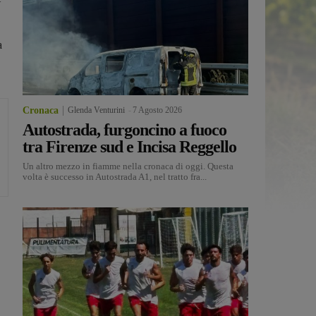
a
Cronaca
Glenda Venturini
-
7 Agosto 2026
Autostrada, furgoncino a fuoco
tra Firenze sud e Incisa Reggello
Un altro mezzo in fiamme nella cronaca di oggi. Questa
volta è successo in Autostrada A1, nel tratto fra...