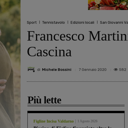
Sport
Tennistavolo
Edizioni locali
San Giovanni V
Francesco Martini
Cascina
di
Michele Bossini
582
7 Gennaio 2020
Più lette
Figline Incisa Valdarno
1 Agosto 2026