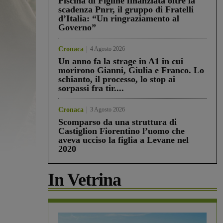
Piscina di Figline finanziata oltre la
scadenza Pnrr, il gruppo di Fratelli
d’Italia: “Un ringraziamento al
Governo”
Cronaca
4 Agosto 2026
Un anno fa la strage in A1 in cui
morirono Gianni, Giulia e Franco. Lo
schianto, il processo, lo stop ai
sorpassi fra tir....
Cronaca
3 Agosto 2026
Scomparso da una struttura di
Castiglion Fiorentino l’uomo che
aveva ucciso la figlia a Levane nel
2020
In Vetrina