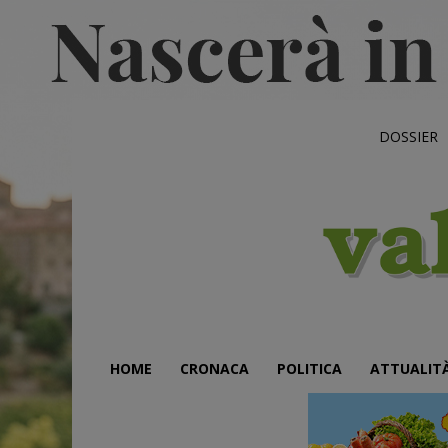
DOSSIER
HOME
CRONACA
POLITICA
ATTUALIT