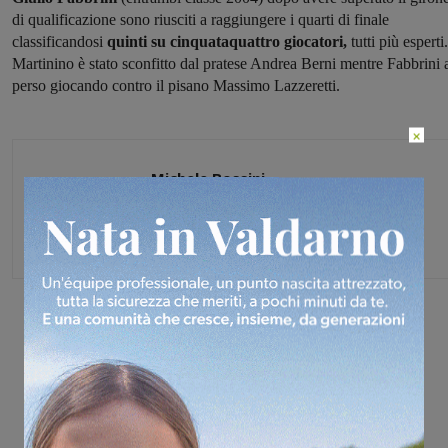
di qualificazione sono riusciti a raggiungere i quarti di finale
classificandosi
quinti su cinquataquattro giocatori,
tutti più esperti.
Martinino è stato sconfitto dal pratese Andrea Berni mentre Fabbrini 
perso giocando contro il pisano Massimo Lazzeretti.
×
Michele Bossini
Share