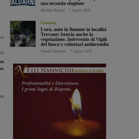
sua seconda stagione
Michele Bossini
-
7 Agosto 2026
Cronaca
Loro, auto in fiamme in località
Trevane: brucia anche la
vegetazione. Intervento di Vigili
del fuoco e volontari antincendio
Glenda Venturini
-
7 Agosto 2026
vo
na
os