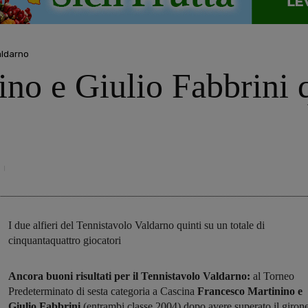
aldarno
no e Giulio Fabbrini q
I due alfieri del Tennistavolo Valdarno quinti su un totale di
cinquantaquattro giocatori
Ancora buoni risultati per il Tennistavolo Valdarno:
al Torneo
Predeterminato di sesta categoria a Cascina
Francesco Martinino e
Giulio Fabbrini
(entrambi classe 2004) dopo avere superato il giron