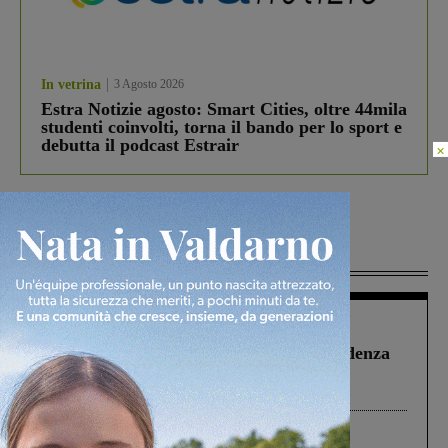
In vetrina
3 Agosto 2026
Estra Notizie agosto: Smart Cities, oltre 44mila
studenti coinvolti, torna il bando per lo sport e
debutta il podcast Estrair
×
Più lette
Figline Incisa Valdarno
1 Agosto 2026
Piscina di Figline finanziata oltre la scadenza
Pnrr, il gruppo di Fratelli d’Italia: “Un
ringraziamento al Governo”
Cronaca
3 Agosto 2026