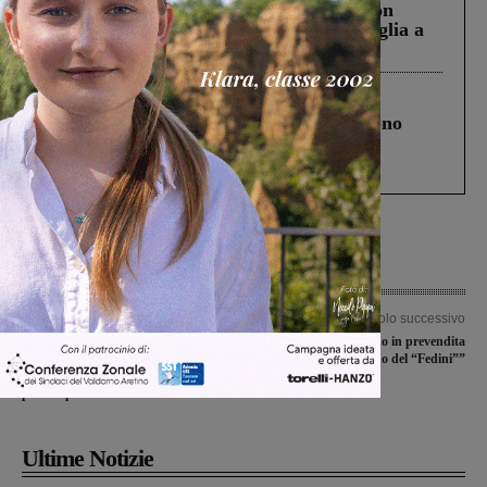
Scomparso da una struttura di Castiglion
Fiorentino l’uomo che aveva ucciso la figlia a
Levane nel 2020
Cronaca
4 Agosto 2026
Un anno fa la strage in A1 in cui morirono
Gianni, Giulia e Franco. Lo schianto, il
processo, lo stop ai sorpassi fra tir....
Articolo precedente
Articolo successivo
Rifiuti: aumenta la raccolta
I biglietti per Avezzano in prevendita
differenziata. Ma il Comune chiede
al botteghino del “Fedini””
chiarimenti ad Aer: “Deludente il
porta a porta di Rosano”
Ultime Notizie