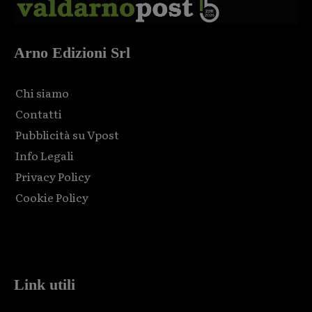
Arno Edizioni Srl
Chi siamo
Contatti
Pubblicità su Vpost
Info Legali
Privacy Policy
Cookie Policy
Html code here! Replace this with any non empty raw html
code and that's it.
Link utili