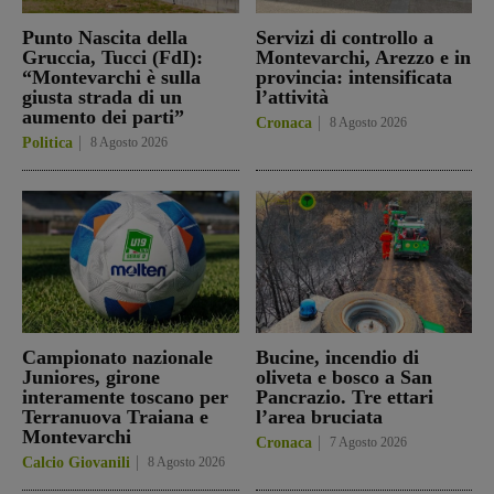
Punto Nascita della
Servizi di controllo a
Gruccia, Tucci (FdI):
Montevarchi, Arezzo e in
“Montevarchi è sulla
provincia: intensificata
giusta strada di un
l’attività
aumento dei parti”
Cronaca
8 Agosto 2026
Politica
8 Agosto 2026
Campionato nazionale
Bucine, incendio di
Juniores, girone
oliveta e bosco a San
interamente toscano per
Pancrazio. Tre ettari
Terranuova Traiana e
l’area bruciata
Montevarchi
Cronaca
7 Agosto 2026
Calcio Giovanili
8 Agosto 2026