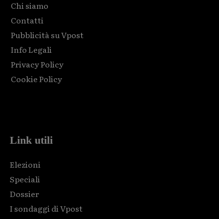
Chi siamo
Contatti
Pubblicità su Vpost
Info Legali
Privacy Policy
Cookie Policy
Html code here! Replace this with any non empty raw html
code and that's it.
Link utili
Elezioni
Speciali
Dossier
I sondaggi di Vpost