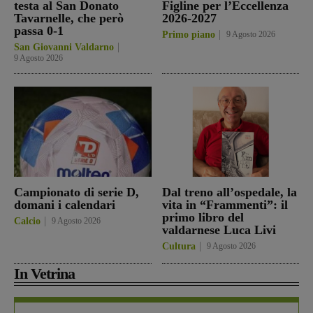
testa al San Donato
Figline per l’Eccellenza
Tavarnelle, che però
2026-2027
passa 0-1
Primo piano
9 Agosto 2026
San Giovanni Valdarno
9 Agosto 2026
Campionato di serie D,
Dal treno all’ospedale, la
domani i calendari
vita in “Frammenti”: il
primo libro del
Calcio
9 Agosto 2026
valdarnese Luca Livi
Cultura
9 Agosto 2026
In Vetrina