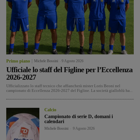
Primo piano
Michele Bossini
-
9 Agosto 2026
Ufficiale lo staff del Figline per l’Eccellenza
2026-2027
Ufficializzato lo staff tecnico che affiancherà mister Loris Beoni nel
campionato di Eccellenza 2026-2027 del Figline. La società gialloblù ha...
Calcio
Campionato di serie D, domani i
calendari
Michele Bossini
-
9 Agosto 2026