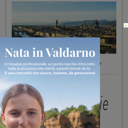
×
In vetrina
6 Agosto 2026
Gita di famiglia a Firenze: 5 idee per far
divertire i tuoi figli