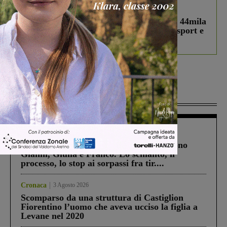
In vetrina
3 Agosto 2026
Estra Notizie agosto: Smart Cities, oltre 44mila
studenti coinvolti, torna il bando per lo sport e
debutta il podcast Estrair
Più lette
Cronaca
4 Agosto 2026
Un anno fa la strage in A1 in cui morirono
Gianni, Giulia e Franco. Lo schianto, il
processo, lo stop ai sorpassi fra tir....
Cronaca
3 Agosto 2026
Scomparso da una struttura di Castiglion
Fiorentino l’uomo che aveva ucciso la figlia a
Levane nel 2020