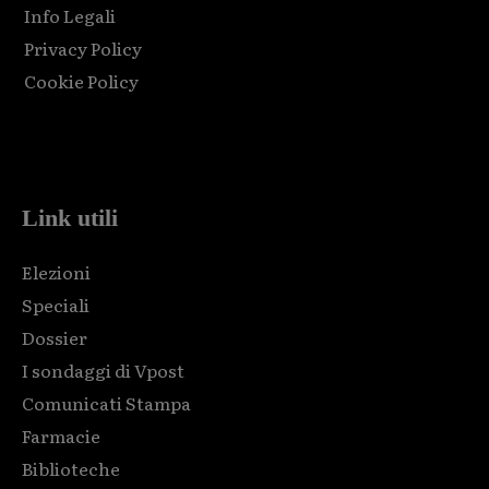
Info Legali
Privacy Policy
Cookie Policy
Html code here! Replace this with any non empty raw html
code and that's it.
Link utili
Elezioni
Speciali
Dossier
I sondaggi di Vpost
Comunicati Stampa
Farmacie
Biblioteche