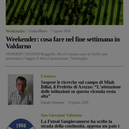
Weekender
Giulia Mauro
-
7 Agosto 2026
Weekender: cosa fare nel fine settimana in
Valdarno
VENERDÌ 7 AGOSTO Reggello- Per il Cinema sotto le Stelle sarà
proiettato a Vaggio il film d’animazione “Tartarughe...
Cronaca
Sospese le ricerche sul campo di Miah
Billal, il Prefetto di Arezzo: “L’attenzione
delle istituzioni su questa vicenda resta
alta”
Glenda Venturini
-
6 Agosto 2026
San Giovanni Valdarno
La Futsal Sangiovannese ha scelto la
strada della continuità, appena un paio i