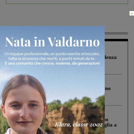
×
Più lette
Figline Incisa Valdarno
1 Agosto 2026
Piscina di Figline finanziata oltre la scadenza
Pnrr, il gruppo di Fratelli d’Italia: “Un
ringraziamento al Governo”
Cronaca
4 Agosto 2026
Un anno fa la strage in A1 in cui morirono
Gianni, Giulia e Franco. Lo schianto, il
processo, lo stop ai sorpassi fra tir....
Cronaca
3 Agosto 2026
Scomparso da una struttura di Castiglion
Fiorentino l’uomo che aveva ucciso la figlia a
Levane nel 2020