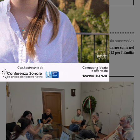
Articolo precedente
Articolo successivo
Antonio Tiberi vince a Coreglia il
Task Force del Valdarno come nel
“Trofeo Roni”
2012 per l’Emilia
Ultime Notizie