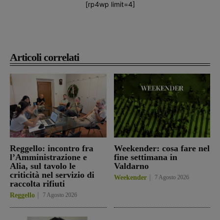
[rp4wp limit=4]
Articoli correlati
Reggello: incontro fra
Weekender: cosa fare nel
l’Amministrazione e
fine settimana in
Alia, sul tavolo le
Valdarno
criticità nel servizio di
Weekender
7 Agosto 2026
raccolta rifiuti
Reggello
7 Agosto 2026