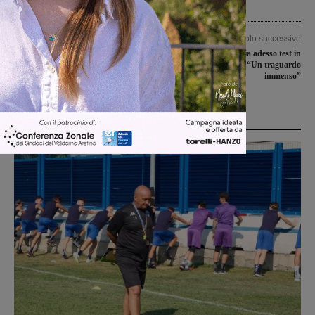
Articolo precedente
Articolo successivo
Covid-19, Fase 2, Confartigianato
Covid-19, alla Gruccia adesso test in
chiede di riaprire le toelettature per
20 minuti. Chiassai: “Un traguardo
animali
immenso”
Ultime Notizie