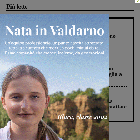
×
Più lette
Cronaca
4 Agosto 2026
Un anno fa la strage in A1 in cui morirono
Gianni, Giulia e Franco. Lo schianto, il
processo, lo stop ai sorpassi fra tir....
Cronaca
3 Agosto 2026
Scomparso da una struttura di Castiglion
Fiorentino l’uomo che aveva ucciso la figlia a
Levane nel 2020
Cronaca
5 Agosto 2026
Continuano le ricerche di Miah Billal. La
Prefettura: “In caso di avvistamento contattate
il 112”