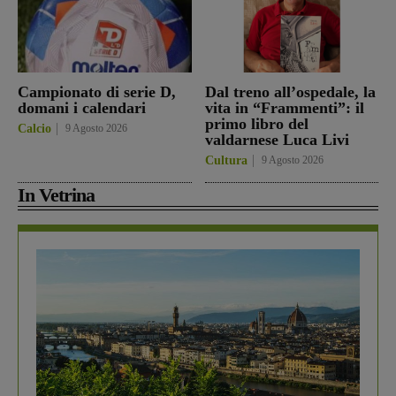
Campionato di serie D,
Dal treno all’ospedale, la
domani i calendari
vita in “Frammenti”: il
primo libro del
Calcio
9 Agosto 2026
valdarnese Luca Livi
Cultura
9 Agosto 2026
In Vetrina