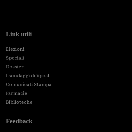
Html code here! Replace this with any non empty raw html
code and that's it.
Link utili
Elezioni
Speciali
Dossier
I sondaggi di Vpost
Comunicati Stampa
Farmacie
Biblioteche
Feedback