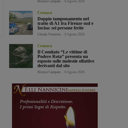
Monica Campani
-
6 Agosto 2026
Cronaca
Doppio tamponamento nel
tratto di A1 fra Firenze sud e
Incisa: sei persone ferite
Glenda Venturini
-
6 Agosto 2026
Cronaca
Il Comitato “Le vittime di
Podere Rota” presenta un
esposto sulle molestie olfattive
derivanti dal sito
Monica Campani
-
6 Agosto 2026