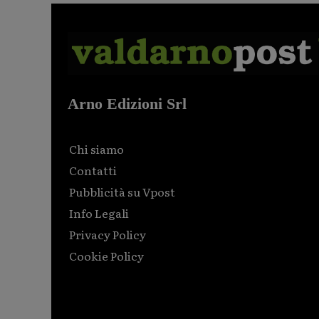
Arno Edizioni Srl
Chi siamo
Contatti
Pubblicità su Vpost
Info Legali
Privacy Policy
Cookie Policy
Html code here! Replace this with any non empty raw
html code and that's it.