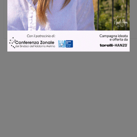
Glenda Venturini
Capo redattore
Share