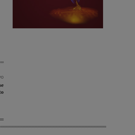
vo
se
to