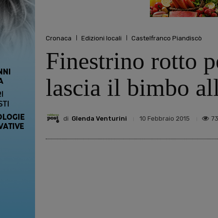
Cronaca
Edizioni locali
Castelfranco Piandiscò
Finestrino rotto 
lascia il bimbo al
di
Glenda Venturini
7
10 Febbraio 2015