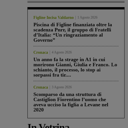
Figline Incisa Valdarno
1 Agosto 2026
Piscina di Figline finanziata oltre la
scadenza Pnrr, il gruppo di Fratelli
d’Italia: “Un ringraziamento al
Governo”
Cronaca
4 Agosto 2026
Un anno fa la strage in A1 in cui
morirono Gianni, Giulia e Franco. Lo
schianto, il processo, lo stop ai
sorpassi fra tir....
Cronaca
3 Agosto 2026
Scomparso da una struttura di
Castiglion Fiorentino l’uomo che
aveva ucciso la figlia a Levane nel
2020
In Vetrina