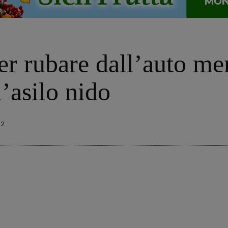
per rubare dall’auto 
l’asilo nido
32