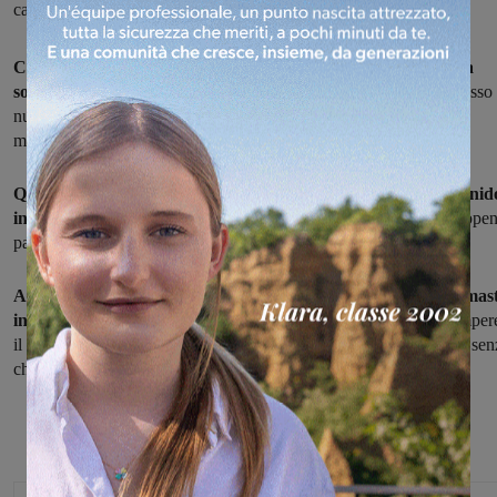
caso presa di mira l’auto di una mamma
Cinque minuti per accompagnare il bimbo all'asilo e la brutta
sorpresa di ritrovare il finestrino in frantumi all'auto.
È successo 
nuovo, a distanza di una settimana appena dal caso avvenuto alla
materna del Pestello di Montevarchi.
Questa volta invece è accaduto a Faella, davanti alla sede del nid
in via dell'Asilo.
Presa di mira l'auto di una mamma che aveva appe
parcheggiato ed era scesa con il figlio.
Anche in questo caso, l'obiettivo era rubare quello che era rimas
in macchina.
Un colpo di pochi secondi, quelli necessari per romper
il vetro, arraffare di corsa la refurtiva, e scappare. Anche stavolta, se
che nessuno si sia accorto di nulla.