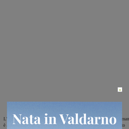
×
L’episodio, fotocopia di quello avvenuto al Pestello la scorsa settiman
è accaduto stamani davanti all’asilo nido di Faella. Anche in questo