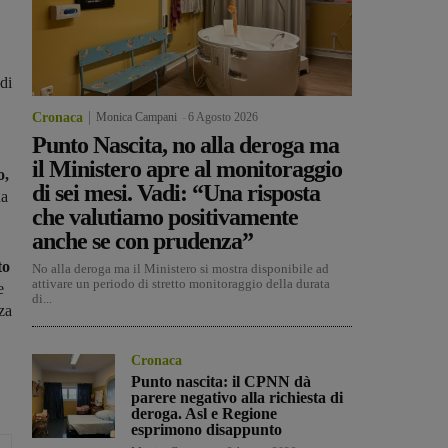
di
Cronaca
Monica Campani
-
6 Agosto 2026
Punto Nascita, no alla deroga ma
il Ministero apre al monitoraggio
o,
di sei mesi. Vadi: “Una risposta
na
che valutiamo positivamente
anche se con prudenza”
to
No alla deroga ma il Ministero si mostra disponibile ad
attivare un periodo di stretto monitoraggio della durata
e
di...
nza
Cronaca
Punto nascita: il CPNN dà
parere negativo alla richiesta di
deroga. Asl e Regione
esprimono disappunto