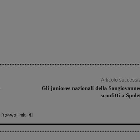
Articolo successi
a
Gli juniores nazionali della Sangiovanne
sconfitti a Spole
[rp4wp limit=4]