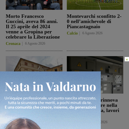
Morto Francesco
Montevarchi sconfitto 2-
Guccini, aveva 86 anni.
0 nell’amichevole di
Il 25 aprile del 2024
Piancastagnaio
venne a Gropina per
Calcio
6 Agosto 2026
celebrare la Liberazione
Cronaca
6 Agosto 2026
×
Figline e Incisa:
Reggello: Enel rinnova
approvate le riduzioni
un trasformatore nella
Tari per cittadini e
cabina di Cascia, lavori
utenze non domestiche
il 7 agosto
Figline Incisa Valdarno
Attualità
6 Agosto 2026
6 Agosto 2026