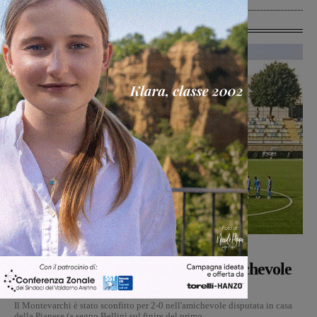
Ultime Calcio
Calcio
Michele Bossini
-
6 Agosto 2026
Montevarchi sconfitto 2-0 nell’amichevole
di Piancastagnaio
Il Montevarchi è stato sconfitto per 2-0 nell'amichevole disputata in casa
della Pianese (a segno Bellini sul finire del primo...