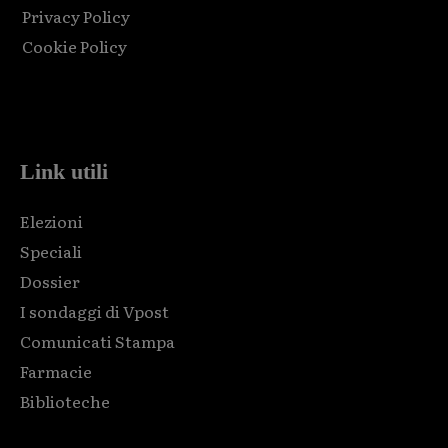
Privacy Policy
Cookie Policy
Html code here! Replace this with any non empty raw html
code and that's it.
Link utili
Elezioni
Speciali
Dossier
I sondaggi di Vpost
Comunicati Stampa
Farmacie
Biblioteche