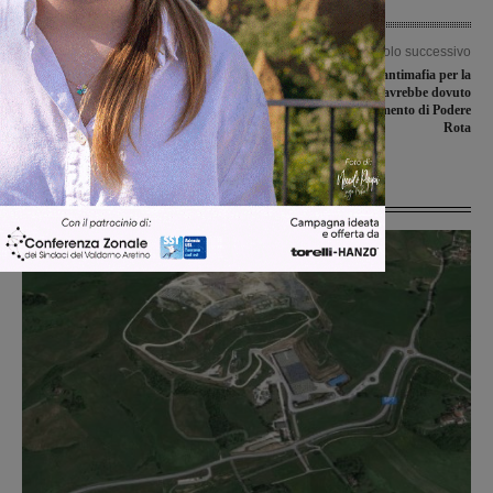
Articolo precedente
Articolo successivo
Fine settimana agrodolce nei
Misura interdittiva antimafia per la
campionati juniores nazionali e
Italcostruzioni: avrebbe dovuto
regionali
realizzare l’ampliamento di Podere
Rota
Ultime Notizie