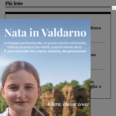
Più lette
×
Figline Incisa Valdarno
1 Agosto 2026
Piscina di Figline finanziata oltre la scadenza
Pnrr, il gruppo di Fratelli d’Italia: “Un
ringraziamento al Governo”
Cronaca
4 Agosto 2026
Un anno fa la strage in A1 in cui morirono
Gianni, Giulia e Franco. Lo schianto, il
processo, lo stop ai sorpassi fra tir....
Cronaca
3 Agosto 2026
Scomparso da una struttura di Castiglion
Fiorentino l’uomo che aveva ucciso la figlia a
Levane nel 2020