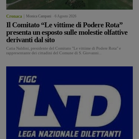
Cronaca
Monica Campani
-
6 Agosto 2026
Il Comitato “Le vittime di Podere Rota”
presenta un esposto sulle molestie olfattive
derivanti dal sito
Catia Naldini, presidente del Comitato "Le vittime di Podere Rota" e
rappresentante dei cittadini del Comune di S. Giovanni...