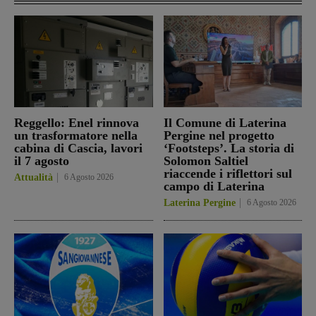
Reggello: Enel rinnova
Il Comune di Laterina
un trasformatore nella
Pergine nel progetto
cabina di Cascia, lavori
‘Footsteps’. La storia di
il 7 agosto
Solomon Saltiel
riaccende i riflettori sul
Attualità
6 Agosto 2026
campo di Laterina
Laterina Pergine
6 Agosto 2026