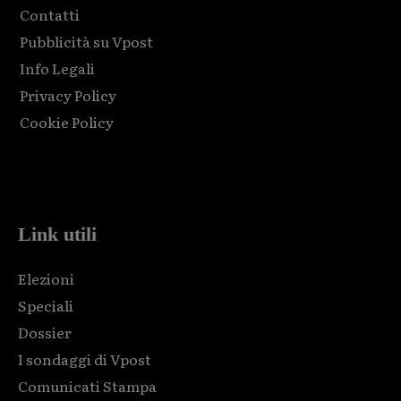
Contatti
Pubblicità su Vpost
Info Legali
Privacy Policy
Cookie Policy
Html code here! Replace this with any non empty raw html
code and that's it.
Link utili
Elezioni
Speciali
Dossier
I sondaggi di Vpost
Comunicati Stampa