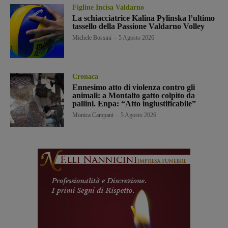
Figline Incisa Valdarno
La schiacciatrice Kalina Pylinska l’ultimo
tassello della Passione Valdarno Volley
Michele Bossini
-
5 Agosto 2026
Cronaca
Ennesimo atto di violenza contro gli
animali: a Montalto gatto colpito da
pallini. Enpa: “Atto ingiustificabile”
Monica Campani
-
5 Agosto 2026