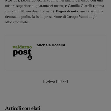
6’28″58), Leonardo Acciai (quinto nel lancio del disco con una
misura superiore ai quarantasei metro) e Camilla Giarelli (quinta
con 7’44″28 nei duemila siepi).
Degna di nota
, anche se non è
rientrata a podio, la bella prestazione di Jacopo Vanni negli
ottocento metri.
Michele Bossini
[rp4wp limit=4]
Articoli correlati