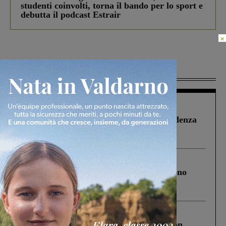
studenti coinvolti, torna il bando per lo sport e
debutta il podcast Estrair
×
Più lette
Figline Incisa Valdarno
1 Agosto 2026
Piscina di Figline finanziata oltre la scadenza
Pnrr, il gruppo di Fratelli d’Italia: “Un
ringraziamento al Governo”
Cronaca
4 Agosto 2026
Un anno fa la strage in A1 in cui morirono
Gianni, Giulia e Franco. Lo schianto, il
processo, lo stop ai sorpassi fra tir....
Cronaca
3 Agosto 2026
Scomparso da una struttura di Castiglion