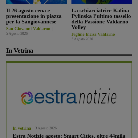
Il 26 agosto cena e
La schiacciatrice Kalina
presentazione in piazza
Pylinska l’ultimo tassello
per la Sangiovannese
della Passione Valdarno
Volley
San Giovanni Valdarno
5 Agosto 2026
Figline Incisa Valdarno
5 Agosto 2026
In Vetrina
In vetrina
3 Agosto 2026
Estra Notizie agosto: Smart Cities, oltre 44mila