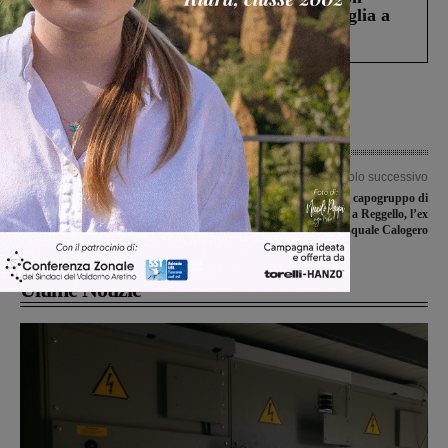
Fiorentino l’uomo che aveva ucciso la figlia a
Levane nel 2020
Articolo precedente
Articolo successivo
Un flash mob per valorizzare
Si dimette il capogruppo di
l’allattamento al seno, sabato
Centrodestra a Reggello, l’ex
l’iniziativa anche in Valdarno
candidato sindaco Pasquale Calogero
Ultime Notizie