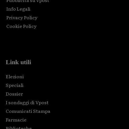
Pubblicità su Vpost
Info Legali
Privacy Policy
Cookie Policy
Html code here! Replace this with any non empty raw html
code and that's it.
Link utili
Elezioni
Speciali
Dossier
I sondaggi di Vpost
Comunicati Stampa
Farmacie
Biblioteche