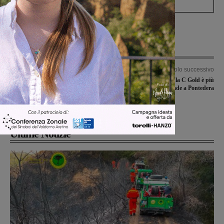
Articolo precedente
Articolo successivo
Primarie, l’ira di Grasso: “Adesso
Capolavoro Synergy, la C Gold è più
basta con questo schifo, nemmeno un
vicina. Terranuova cade a Pontedera
‘grazie’ dal Pd”. Accuse per tutti,
mentre pensa a una nuova lista
Ultime Notizie