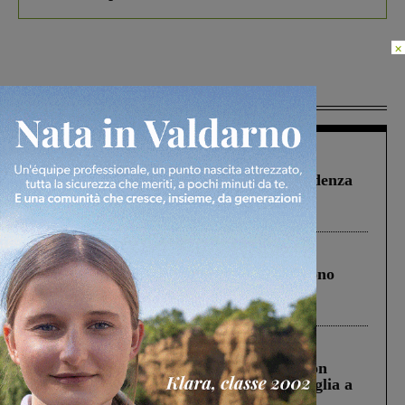
×
Più lette
Figline Incisa Valdarno
1 Agosto 2026
Piscina di Figline finanziata oltre la scadenza
Pnrr, il gruppo di Fratelli d’Italia: “Un
ringraziamento al Governo”
Cronaca
4 Agosto 2026
Un anno fa la strage in A1 in cui morirono
Gianni, Giulia e Franco. Lo schianto, il
processo, lo stop ai sorpassi fra tir....
Cronaca
3 Agosto 2026
Scomparso da una struttura di Castiglion
Fiorentino l’uomo che aveva ucciso la figlia a
Levane nel 2020