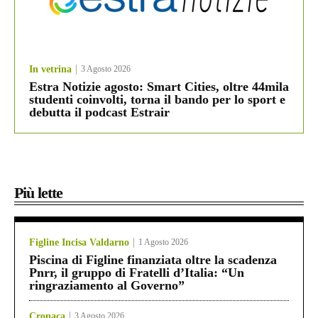
In vetrina
3 Agosto 2026
Estra Notizie agosto: Smart Cities, oltre 44mila
studenti coinvolti, torna il bando per lo sport e
debutta il podcast Estrair
Più lette
Figline Incisa Valdarno
1 Agosto 2026
Piscina di Figline finanziata oltre la scadenza
Pnrr, il gruppo di Fratelli d’Italia: “Un
ringraziamento al Governo”
Cronaca
3 Agosto 2026