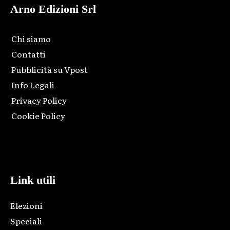
Arno Edizioni Srl
Chi siamo
Contatti
Pubblicità su Vpost
Info Legali
Privacy Policy
Cookie Policy
Html code here! Replace this with any non empty raw html
code and that's it.
Link utili
Elezioni
Speciali