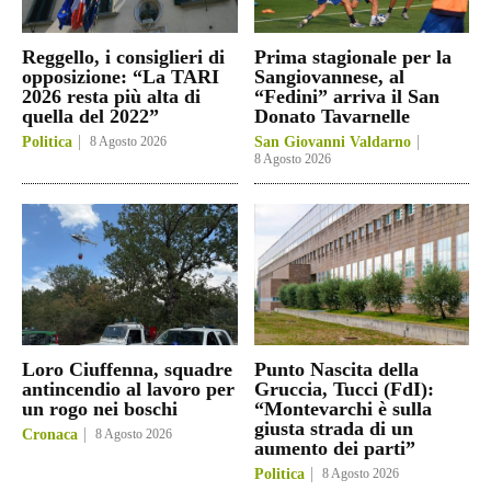
Reggello, i consiglieri di
Prima stagionale per la
opposizione: “La TARI
Sangiovannese, al
2026 resta più alta di
“Fedini” arriva il San
quella del 2022”
Donato Tavarnelle
Politica
8 Agosto 2026
San Giovanni Valdarno
8 Agosto 2026
Loro Ciuffenna, squadre
Punto Nascita della
antincendio al lavoro per
Gruccia, Tucci (FdI):
un rogo nei boschi
“Montevarchi è sulla
giusta strada di un
Cronaca
8 Agosto 2026
aumento dei parti”
Politica
8 Agosto 2026