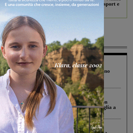
studenti coinvolti, torna il bando per lo sport e
debutta il podcast Estrair
Più lette
Cronaca
4 Agosto 2026
Un anno fa la strage in A1 in cui morirono
Gianni, Giulia e Franco. Lo schianto, il
processo, lo stop ai sorpassi fra tir....
Cronaca
3 Agosto 2026
Scomparso da una struttura di Castiglion
Fiorentino l’uomo che aveva ucciso la figlia a
Levane nel 2020
Cronaca
5 Agosto 2026
Continuano le ricerche di Miah Billal. La