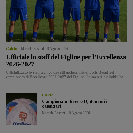
Calcio
Michele Bossini
-
9 Agosto 2026
Ufficiale lo staff del Figline per l’Eccellenza
2026-2027
Ufficializzato lo staff tecnico che affiancherà mister Loris Beoni nel
campionato di Eccellenza 2026-2027 del Figline. La società gialloblù ha...
Calcio
Campionato di serie D, domani i
calendari
Michele Bossini
-
9 Agosto 2026