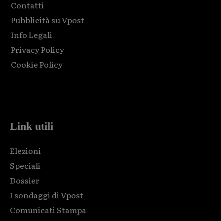
Contatti
Pubblicità su Vpost
Info Legali
Privacy Policy
Cookie Policy
Html code here! Replace this with any non empty raw html
code and that's it.
Link utili
Elezioni
Speciali
Dossier
I sondaggi di Vpost
Comunicati Stampa