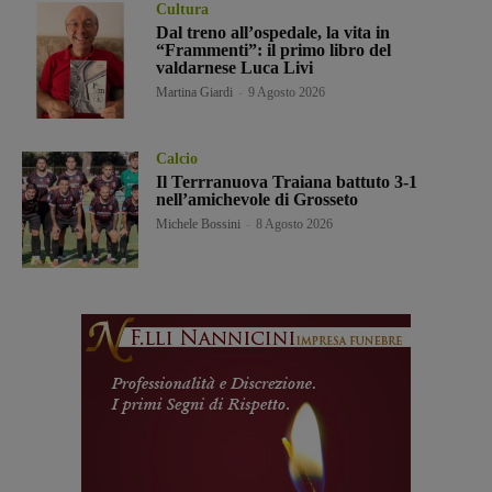
Cultura
Dal treno all’ospedale, la vita in
“Frammenti”: il primo libro del
valdarnese Luca Livi
Martina Giardi
-
9 Agosto 2026
Calcio
Il Terrranuova Traiana battuto 3-1
nell’amichevole di Grosseto
Michele Bossini
-
8 Agosto 2026