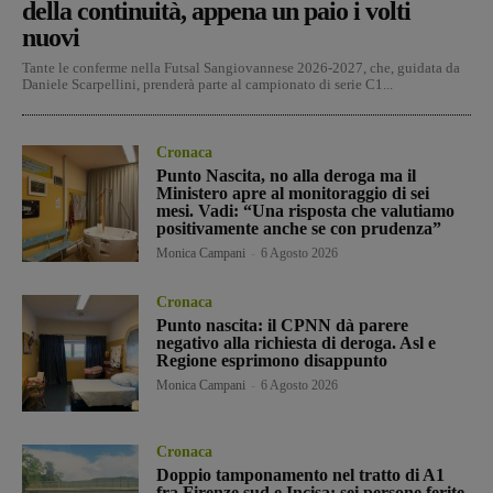
della continuità, appena un paio i volti
nuovi
Tante le conferme nella Futsal Sangiovannese 2026-2027, che, guidata da
Daniele Scarpellini, prenderà parte al campionato di serie C1...
Cronaca
Punto Nascita, no alla deroga ma il
Ministero apre al monitoraggio di sei
mesi. Vadi: “Una risposta che valutiamo
positivamente anche se con prudenza”
Monica Campani
-
6 Agosto 2026
Cronaca
Punto nascita: il CPNN dà parere
negativo alla richiesta di deroga. Asl e
Regione esprimono disappunto
Monica Campani
-
6 Agosto 2026
Cronaca
Doppio tamponamento nel tratto di A1
fra Firenze sud e Incisa: sei persone ferite