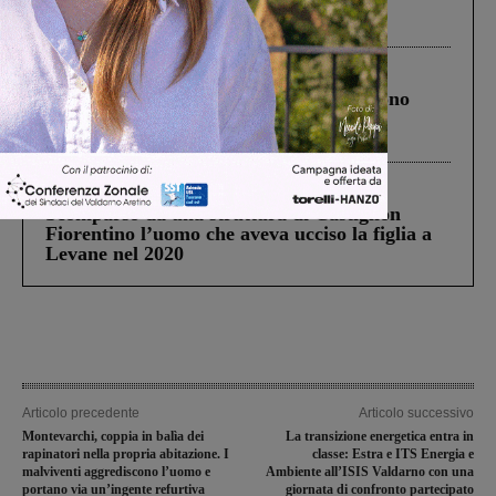
Pnrr, il gruppo di Fratelli d’Italia: “Un
ringraziamento al Governo”
Cronaca
4 Agosto 2026
Un anno fa la strage in A1 in cui morirono
Gianni, Giulia e Franco. Lo schianto, il
processo, lo stop ai sorpassi fra tir....
Cronaca
3 Agosto 2026
Scomparso da una struttura di Castiglion
Fiorentino l’uomo che aveva ucciso la figlia a
Levane nel 2020
Articolo precedente
Articolo successivo
Montevarchi, coppia in balìa dei
La transizione energetica entra in
rapinatori nella propria abitazione. I
classe: Estra e ITS Energia e
malviventi aggrediscono l’uomo e
Ambiente all’ISIS Valdarno con una
portano via un’ingente refurtiva
giornata di confronto partecipato