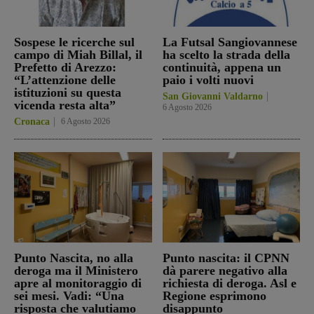
Sospese le ricerche sul
La Futsal Sangiovannese
campo di Miah Billal, il
ha scelto la strada della
Prefetto di Arezzo:
continuità, appena un
“L’attenzione delle
paio i volti nuovi
istituzioni su questa
San Giovanni Valdarno
vicenda resta alta”
6 Agosto 2026
Cronaca
6 Agosto 2026
Punto Nascita, no alla
Punto nascita: il CPNN
deroga ma il Ministero
dà parere negativo alla
apre al monitoraggio di
richiesta di deroga. Asl e
sei mesi. Vadi: “Una
Regione esprimono
risposta che valutiamo
disappunto