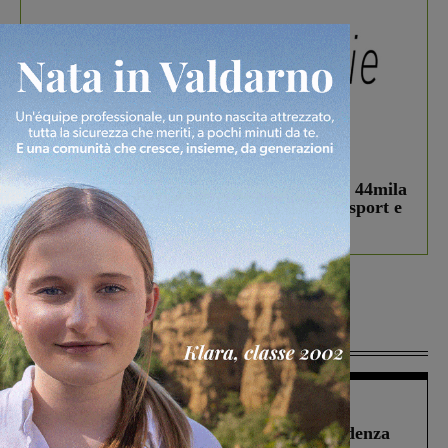
In vetrina
3 Agosto 2026
Estra Notizie agosto: Smart Cities, oltre 44mila
studenti coinvolti, torna il bando per lo sport e
debutta il podcast Estrair
Più lette
Figline Incisa Valdarno
1 Agosto 2026
Piscina di Figline finanziata oltre la scadenza