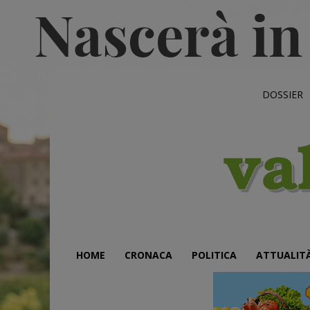
DOSSIER
HOME
CRONACA
POLITICA
ATTUALIT