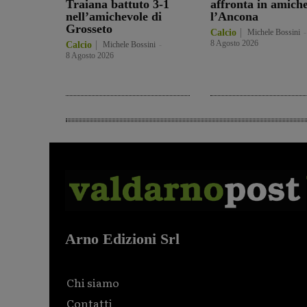
Traiana battuto 3-1
affronta in amich
nell’amichevole di
l’Ancona
Grosseto
Calcio
Michele Bossini
-
8 Agosto 2026
Calcio
Michele Bossini
-
8 Agosto 2026
Arno Edizioni Srl
Chi siamo
Contatti