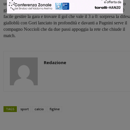
uomini, prima Ciraudo al 70’ e poi Milli al 76’ entrambi per doppio
giallo. Forte della doppia superiorità numerica, per il Ghiviborgo è
facile gestire la gara e trovare il gol che vale il 3 a 0: sorpresa la difes
gialloblù con Gori lanciato in profondità e davanti a Pagnini serve il
compagno Noccioli che da due passi appoggia la rete che chiude il
match.
Redazione
TAGS
sport
calcio
figline
Share