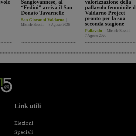
evole
Sangiovannese, al
valorizzazione della
“Fedini” arriva il San
pallavolo femminile d
Donato Tavarnelle
Valdarno Project
pronto per la sua
San Giovanni Valdarno
seconda stagione
Michele Bossini
-
8 Agosto 2026
Pallavolo
Michele Bossini
-
7 Agosto 2026
Link utili
Elezioni
Speciali