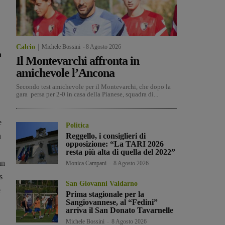
Calcio
Michele Bossini
-
8 Agosto 2026
a
Il Montevarchi affronta in
amichevole l’Ancona
Secondo test amichevole per il Montevarchi, che dopo la
gara persa per 2-0 in casa della Pianese, squadra di...
e
Politica
n
Reggello, i consiglieri di
opposizione: “La TARI 2026
resta più alta di quella del 2022”
an
Monica Campani
-
8 Agosto 2026
s
San Giovanni Valdarno
e
Prima stagionale per la
Sangiovannese, al “Fedini”
arriva il San Donato Tavarnelle
Michele Bossini
-
8 Agosto 2026