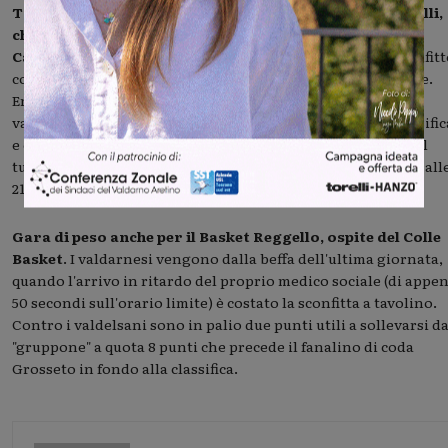
Trasferta da non sottovalutare per la Polisportiva Galli,
chiamata alla trasferta sul campo della Pallacanestro
Campi Bisenzio
, squadra assetata di riscatto dopo tre sconfitt
consecutive e una sola vittoria nelle ultime cinque giornate.
Entrambe restano in corsa per un posto nei playoff, con i
valdarnesi di coach Vadi avvantaggiati di due punti in classific
e ora determinati a dare continuità al prezioso successo del
turno scorso contro il Firenze 2. Si gioca sabato 16 gennaio all
21.
Gara di peso anche per il Basket Reggello, ospite del Colle
Basket
. I valdarnesi vengono dalla beffa dell'ultima giornata,
quando l'arrivo in ritardo del proprio medico sociale (di appe
50 secondi sull'orario limite) è costato la sconfitta a tavolino.
Contro i valdelsani sono in palio due punti utili a sollevarsi da
"gruppone" a quota 8 punti che precede il fanalino di coda
Grosseto in fondo alla classifica.