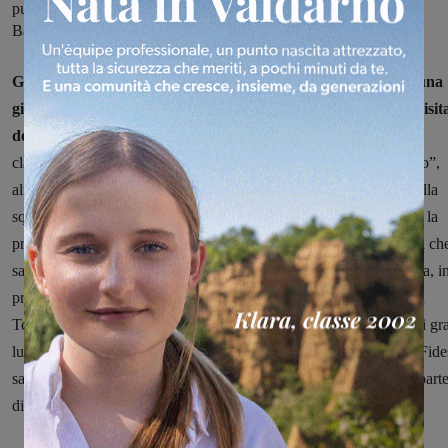
punti di peso a Campi. Difficile trasferta a Colle Val d’Elsa per il
Basket Reggello
Già sicura del titolo di Campione d'inverno conquistato con una
giornata di anticipo, la Fides WebKorner Montevarchi farà visit
domenica 17 gennaio alle 18 al Grosseto Team 90
, ultimo in
classifica e ancora fermo a quota zero punti. Il modo più “morbido”,
almeno sulla carta, per chiudere il girone di andata. L'obiettivo della
squadra di Ottaviani non può essere diverso da quello di chiudere la
prima metà del campionato con la 13° vittoria su 14 partite, quella ch
sarebbe la quarta consecutiva. La giovanissima squadra grossetana, i
pratica tutta Under 18, va rispettata, ma i numeri parlano chiaro: il
Team 90 schiera il peggior attacco e la peggior difesa (entrambi di gr
lunga) e fin qui ha subìto scarti medi superiori ai 30 punti. Per la Fide
sarà obbligatorio vincere per ripartire al meglio verso la seconda part
di stagione.