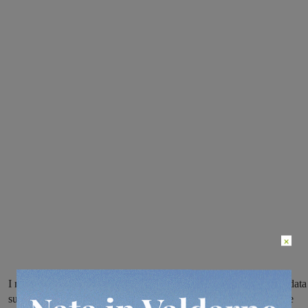
×
I montevarchini, già campioni d’inverno, chiudono il girone d’andata
sul campo dell’ultima in classifica. La Polisportiva Galli cerca due