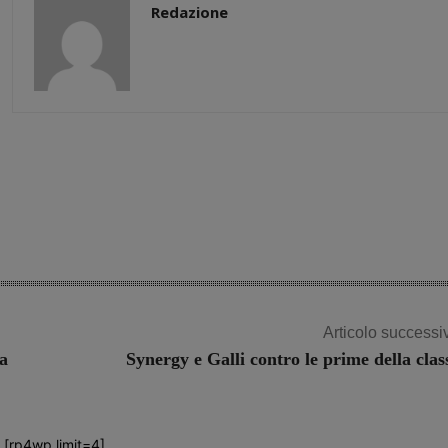
Redazione
Share
Articolo successi
 a
Synergy e Galli contro le prime della clas
[rp4wp limit=4]