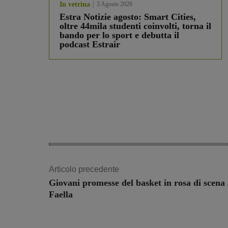
In vetrina
3 Agosto 2026
Estra Notizie agosto: Smart Cities,
oltre 44mila studenti coinvolti, torna il
bando per lo sport e debutta il
podcast Estrair
Articolo precedente
Giovani promesse del basket in rosa di scena
Faella