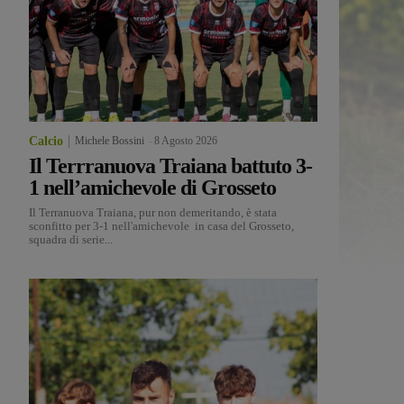
Calcio
Michele Bossini
-
8 Agosto 2026
Il Terrranuova Traiana battuto 3-
1 nell’amichevole di Grosseto
Il Terranuova Traiana, pur non demeritando, è stata
sconfitto per 3-1 nell'amichevole in casa del Grosseto,
squadra di serie...