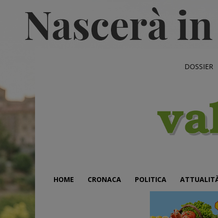
DOSSIER
HOME
CRONACA
POLITICA
ATTUALIT