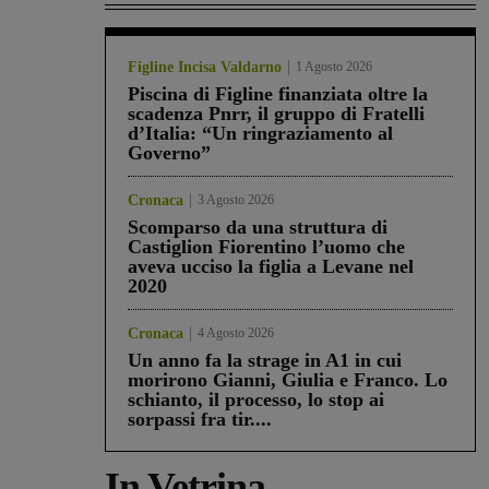
Figline Incisa Valdarno
1 Agosto 2026
Piscina di Figline finanziata oltre la
scadenza Pnrr, il gruppo di Fratelli
d’Italia: “Un ringraziamento al
Governo”
Cronaca
3 Agosto 2026
Scomparso da una struttura di
Castiglion Fiorentino l’uomo che
aveva ucciso la figlia a Levane nel
2020
Cronaca
4 Agosto 2026
Un anno fa la strage in A1 in cui
morirono Gianni, Giulia e Franco. Lo
schianto, il processo, lo stop ai
sorpassi fra tir....
In Vetrina