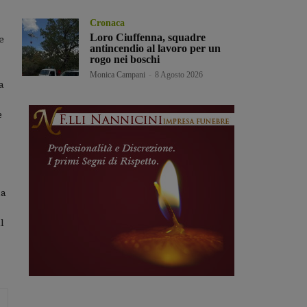
Cronaca
e
Loro Ciuffenna, squadre
antincendio al lavoro per un
rogo nei boschi
Monica Campani
-
8 Agosto 2026
a
e
na
l