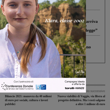
Pnrr, il gruppo di Fratelli d’Italia: “Un
ringraziamento al Governo”
Reggello
30 Luglio 2026
Reggello, la chiusura di ‘Mordi e fuggi’ arriva
in Consiglio. Il sindaco: “Come Comune
abbiamo agito solo per far rispettare la legge”
Cronaca
4 Agosto 2026
Un anno fa la strage in A1 in cui morirono
Gianni, Giulia e Franco. Lo schianto, il
processo, lo stop ai sorpassi fra tir....
Articolo precedente
Articolo successivo
Bilancio 2021: manovra da 40 milioni
Nuova viabilità di Vaggio, via libera al
di euro per sociale, cultura e lavori
progetto definitivo. Ma i costi salgono
pubblici
a oltre 1 milione di euro