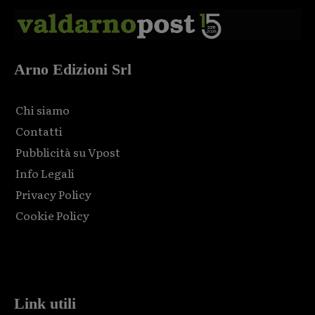
Arno Edizioni Srl
Chi siamo
Contatti
Pubblicità su Vpost
Info Legali
Privacy Policy
Cookie Policy
Html code here! Replace this with any non empty raw html
code and that's it.
Link utili