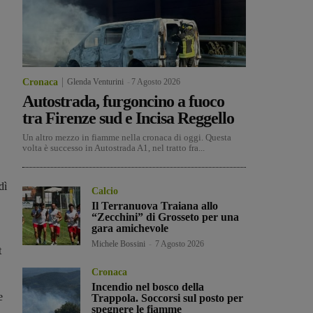
Cronaca
Glenda Venturini
-
7 Agosto 2026
Autostrada, furgoncino a fuoco
tra Firenze sud e Incisa Reggello
Un altro mezzo in fiamme nella cronaca di oggi. Questa
volta è successo in Autostrada A1, nel tratto fra...
dì
Calcio
Il Terranuova Traiana allo
“Zecchini” di Grosseto per una
gara amichevole
Michele Bossini
-
7 Agosto 2026
t
Cronaca
Incendio nel bosco della
e
Trappola. Soccorsi sul posto per
spegnere le fiamme