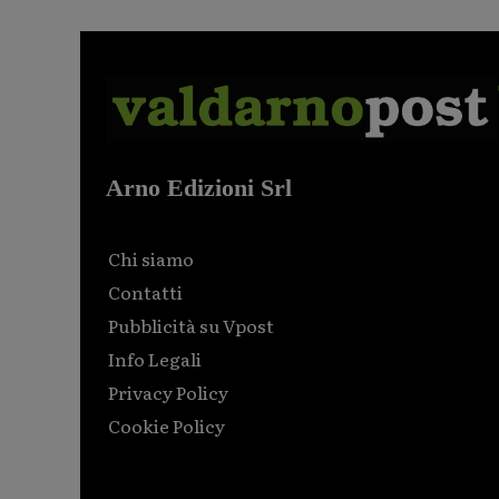
Arno Edizioni Srl
Chi siamo
Contatti
Pubblicità su Vpost
Info Legali
Privacy Policy
Cookie Policy
Html code here! Replace this with any non empty raw
html code and that's it.