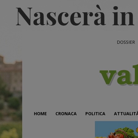
DOSSIER
HOME
CRONACA
POLITICA
ATTUALIT