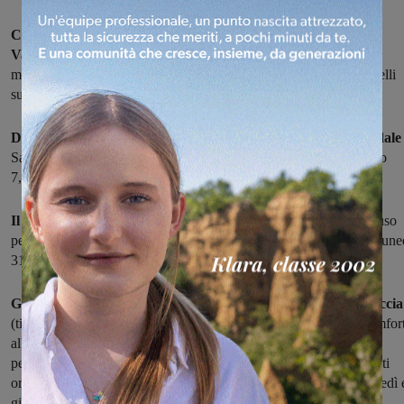
Cambiano alcuni orari dei servizi sanitari della Asl sud est, in
Valdarno aretino,
durante le festività natalizie. Nel dettaglio, le
modifiche riguardano sia il Santa Maria alla Gruccia, sia gli sportelli
sul territorio.
Dal 24 dicembre al 31 dicembre, il front-office Cup dell'ospedale
Santa Maria alla Gruccia sarà aperto dal lunedì al venerdì in orario
7,45-12,45.
Il Punto Farmaceutico di Continuità del Valdarno
resterà chiuso
per inventario il pomeriggio di venerdì 28 dicembre, sabato 29 e lune
31. Riaprirà regolarmente il 2 gennaio 2019.
Gli uffici amministrativi della Direzione di Presidio della Gruccia
(ticket PS, cartelle cliniche, URP, ufficio stranieri, pagamento comfor
alberghiero, cure all'estero) saranno aperti al pubblico per l'intero
periodo delle festività, compresi il 24 e il 31 dicembre, nei seguenti
orari: dal lunedì al venerdì, orario 9-13, oltre ai pomeriggi di martedì 
giovedì dalle 15 alle 17, ma con chiusura pomeridiana di domani,