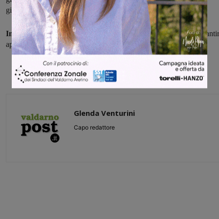
giovedì 20 e di giovedì 27.
Infine, nelle giornate del 24 e del 31 dicembre, l'UFSMIA
garanti
apertura al pubblico nell'orario 9-15.
Glenda Venturini
Capo redattore
Share