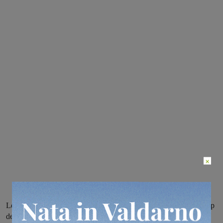
×
Le modifiche in Valdarno aretino riguardano sia il front-office Cup
dell’Ospedale della Gruccia che alcuni sportelli