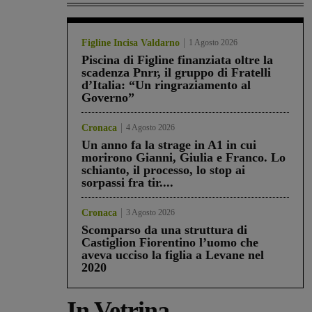
Figline Incisa Valdarno
1 Agosto 2026
Piscina di Figline finanziata oltre la
scadenza Pnrr, il gruppo di Fratelli
d’Italia: “Un ringraziamento al
Governo”
Cronaca
4 Agosto 2026
Un anno fa la strage in A1 in cui
morirono Gianni, Giulia e Franco. Lo
schianto, il processo, lo stop ai
sorpassi fra tir....
Cronaca
3 Agosto 2026
Scomparso da una struttura di
Castiglion Fiorentino l’uomo che
aveva ucciso la figlia a Levane nel
2020
In Vetrina