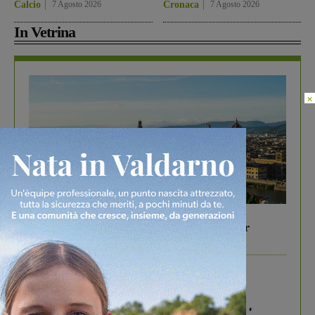
Calcio
7 Agosto 2026
Cronaca
7 Agosto 2026
In Vetrina
×
In vetrina
6 Agosto 2026
Gita di famiglia a Firenze: 5 idee per far
divertire i tuoi figli