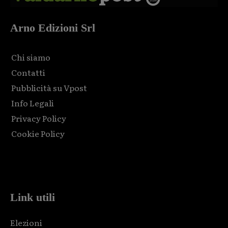
Arno Edizioni Srl
Chi siamo
Contatti
Pubblicità su Vpost
Info Legali
Privacy Policy
Cookie Policy
Html code here! Replace this with any non empty raw html
code and that's it.
Link utili
Elezioni