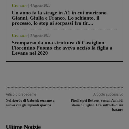
Cronaca
4 Agosto 2026
Un anno fa la strage in A1 in cui morirono
Gianni, Giulia e Franco. Lo schianto, il
processo, lo stop ai sorpassi fra tir....
Cronaca
3 Agosto 2026
Scomparso da una struttura di Castiglion
Fiorentino l’uomo che aveva ucciso la figlia a
Levane nel 2020
Articolo precedente
Articolo successivo
Nel ricordo di Gabriele tornano a
Pirelli e poi Bekaert, sessant’anni di
nuova vita gli impianti sportivi
storia di Figline. Ora sull’orlo di un
baratro
Ultime Notizie