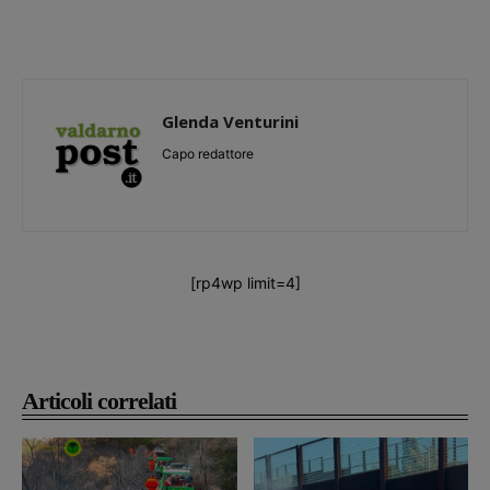
Glenda Venturini
Capo redattore
[rp4wp limit=4]
Articoli correlati