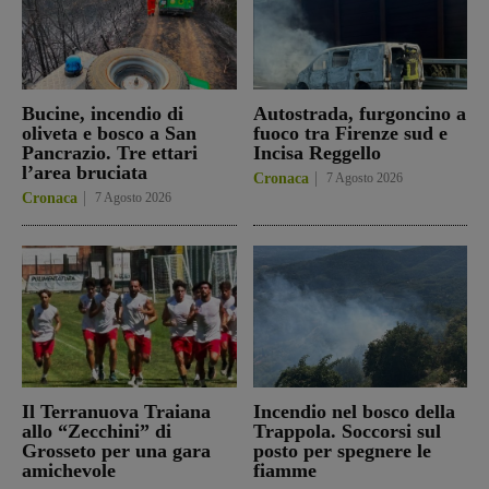
Bucine, incendio di
Autostrada, furgoncino a
oliveta e bosco a San
fuoco tra Firenze sud e
Pancrazio. Tre ettari
Incisa Reggello
l’area bruciata
Cronaca
7 Agosto 2026
Cronaca
7 Agosto 2026
Il Terranuova Traiana
Incendio nel bosco della
allo “Zecchini” di
Trappola. Soccorsi sul
Grosseto per una gara
posto per spegnere le
amichevole
fiamme