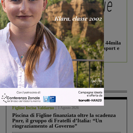
In vetrina
3 Agosto 2026
Estra Notizie agosto: Smart Cities, oltre 44mila
studenti coinvolti, torna il bando per lo sport e
debutta il podcast Estrair
Più lette
Figline Incisa Valdarno
1 Agosto 2026
Piscina di Figline finanziata oltre la scadenza
Pnrr, il gruppo di Fratelli d’Italia: “Un
ringraziamento al Governo”