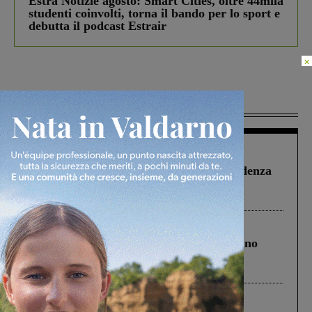
Estra Notizie agosto: Smart Cities, oltre 44mila
studenti coinvolti, torna il bando per lo sport e
debutta il podcast Estrair
×
Più lette
Figline Incisa Valdarno
1 Agosto 2026
Piscina di Figline finanziata oltre la scadenza
Pnrr, il gruppo di Fratelli d’Italia: “Un
ringraziamento al Governo”
Cronaca
4 Agosto 2026
Un anno fa la strage in A1 in cui morirono
Gianni, Giulia e Franco. Lo schianto, il
processo, lo stop ai sorpassi fra tir....
Cronaca
3 Agosto 2026