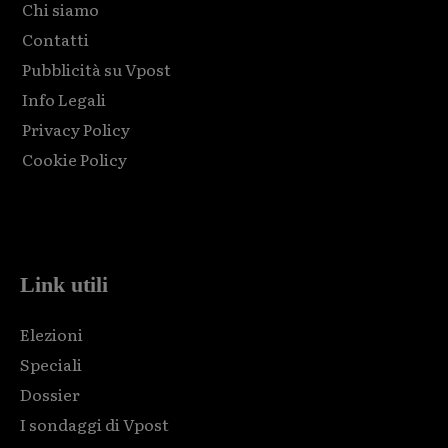
Chi siamo
Contatti
Pubblicità su Vpost
Info Legali
Privacy Policy
Cookie Policy
Html code here! Replace this with any non empty raw html
code and that's it.
Link utili
Elezioni
Speciali
Dossier
I sondaggi di Vpost