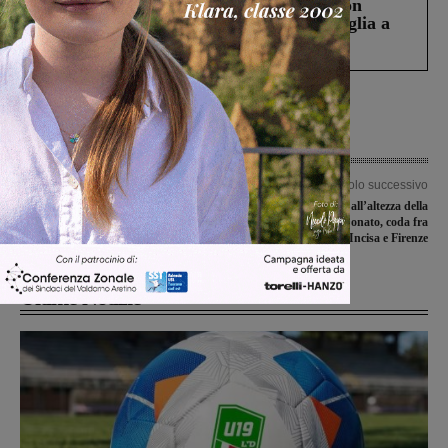
Scomparso da una struttura di Castiglion
Fiorentino l’uomo che aveva ucciso la figlia a
Levane nel 2020
Articolo precedente
Articolo successivo
La Sangiovannese chiude la stagione
Incidente in A1 all’altezza della
in casa con il Ponsacco
galleria di San Donato, coda fra
Incisa e Firenze
Ultime Notizie