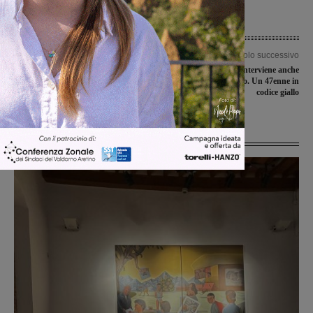
Articolo precedente
Articolo successivo
Torna “Musicando”, edizione numero
Incidente a Carresi, interviene anche
undici alla scuola media di Levane
l’elisoccorso Pegaso. Un 47enne in
codice giallo
Ultime Notizie