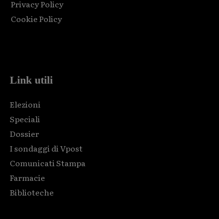
Privacy Policy
Cookie Policy
Html code here! Replace this with any non empty raw html
code and that's it.
Link utili
Elezioni
Speciali
Dossier
I sondaggi di Vpost
Comunicati Stampa
Farmacie
Biblioteche