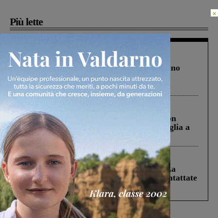
×
Più lette
Cronaca
4 Agosto 2026
Un anno fa la strage in A1 in cui morirono
Gianni, Giulia e Franco. Lo schianto, il
processo, lo stop ai sorpassi fra tir....
Cronaca
3 Agosto 2026
Scomparso da una struttura di Castiglion
Fiorentino l’uomo che aveva ucciso la figlia a
Levane nel 2020
Cronaca
5 Agosto 2026
Continuano le ricerche di Miah Billal. La
Prefettura: “In caso di avvistamento contattate
il 112”