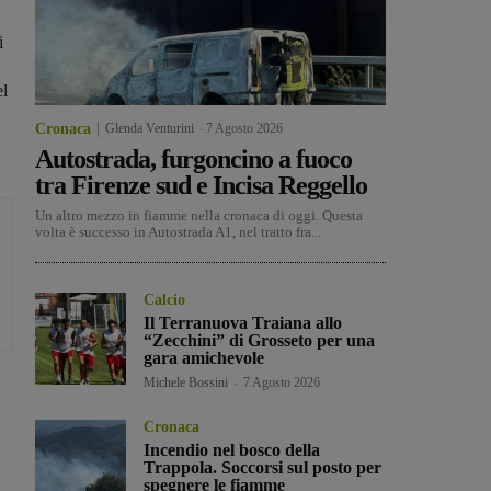
i
el
Cronaca
Glenda Venturini
-
7 Agosto 2026
Autostrada, furgoncino a fuoco
tra Firenze sud e Incisa Reggello
Un altro mezzo in fiamme nella cronaca di oggi. Questa
volta è successo in Autostrada A1, nel tratto fra...
Calcio
Il Terranuova Traiana allo
“Zecchini” di Grosseto per una
gara amichevole
Michele Bossini
-
7 Agosto 2026
Cronaca
Incendio nel bosco della
Trappola. Soccorsi sul posto per
spegnere le fiamme