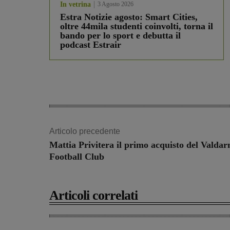
In vetrina
3 Agosto 2026
Estra Notizie agosto: Smart Cities,
oltre 44mila studenti coinvolti, torna il
bando per lo sport e debutta il
podcast Estrair
Articolo precedente
Mattia Privitera il primo acquisto del Valdar
Football Club
Articoli correlati