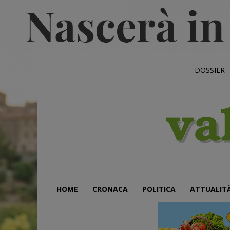
DOSSIER
HOME
CRONACA
POLITICA
ATTUALIT