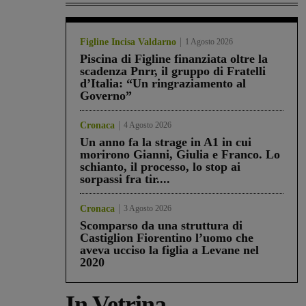
Figline Incisa Valdarno
1 Agosto 2026
Piscina di Figline finanziata oltre la
scadenza Pnrr, il gruppo di Fratelli
d’Italia: “Un ringraziamento al
Governo”
Cronaca
4 Agosto 2026
Un anno fa la strage in A1 in cui
morirono Gianni, Giulia e Franco. Lo
schianto, il processo, lo stop ai
sorpassi fra tir....
Cronaca
3 Agosto 2026
Scomparso da una struttura di
Castiglion Fiorentino l’uomo che
aveva ucciso la figlia a Levane nel
2020
In Vetrina