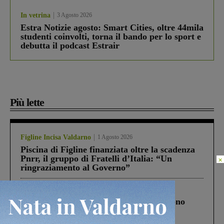
In vetrina
3 Agosto 2026
Estra Notizie agosto: Smart Cities, oltre 44mila
studenti coinvolti, torna il bando per lo sport e
debutta il podcast Estrair
Più lette
Figline Incisa Valdarno
1 Agosto 2026
Piscina di Figline finanziata oltre la scadenza
Pnrr, il gruppo di Fratelli d’Italia: “Un
×
ringraziamento al Governo”
Cronaca
4 Agosto 2026
Un anno fa la strage in A1 in cui morirono
Gianni, Giulia e Franco. Lo schianto, il
processo, lo stop ai sorpassi fra tir....