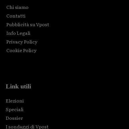
Chi siamo
Contatti
Pubblicità su Vpost
Info Legali
Privacy Policy
Cookie Policy
Html code here! Replace this with any non empty raw html
code and that's it.
Link utili
Elezioni
Speciali
Dossier
I sondaggi di Vpost