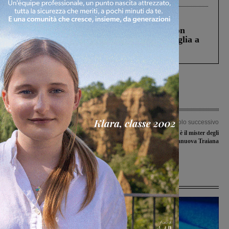
Cronaca
3 Agosto 2026
Scomparso da una struttura di Castiglion
Fiorentino l’uomo che aveva ucciso la figlia a
Levane nel 2020
Articolo precedente
Articolo successivo
Ferragosto: nessuna variazione ai
Stefano Tronconi è il mister degli
servizi porta a porta nei comuni
juniores del Terranuova Traiana
serviti da Sei Toscana
Ultime Notizie