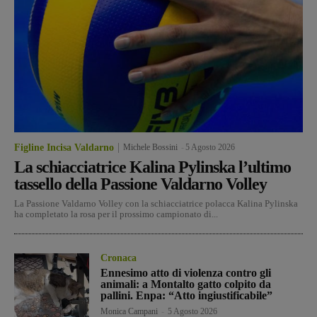
Figline Incisa Valdarno
Michele Bossini
-
5 Agosto 2026
La schiacciatrice Kalina Pylinska l’ultimo
tassello della Passione Valdarno Volley
La Passione Valdarno Volley con la schiacciatrice polacca Kalina Pylinska
ha completato la rosa per il prossimo campionato di...
Cronaca
Ennesimo atto di violenza contro gli
animali: a Montalto gatto colpito da
pallini. Enpa: “Atto ingiustificabile”
Monica Campani
-
5 Agosto 2026