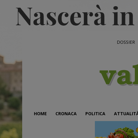
DOSSIER
HOME
CRONACA
POLITICA
ATTUALIT