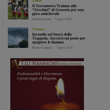
Calcio
Il Terranuova Traiana allo
“Zecchini” di Grosseto per una
gara amichevole
Michele Bossini
-
7 Agosto 2026
Cronaca
Incendio nel bosco della
Trappola. Soccorsi sul posto per
spegnere le fiamme
Monica Campani
-
7 Agosto 2026