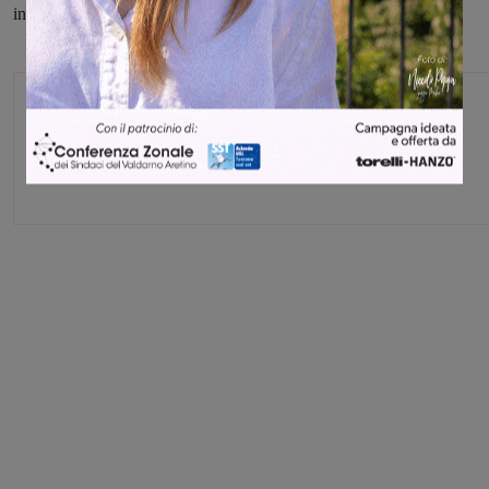
informazioni occorrerà rivolgersi direttamente ai contatti indicati.
Glenda Venturini
Capo redattore
Share