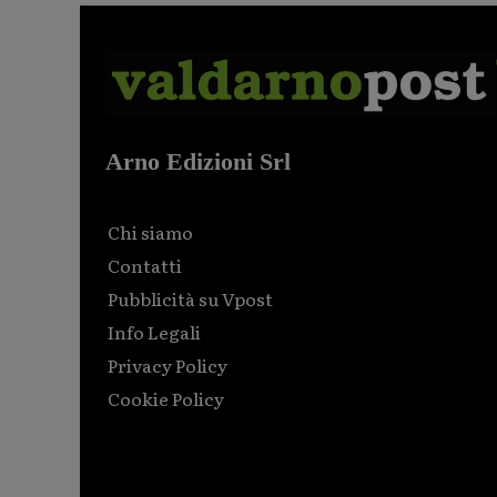
Arno Edizioni Srl
Chi siamo
Contatti
Pubblicità su Vpost
Info Legali
Privacy Policy
Cookie Policy
Html code here! Replace this with any non empty raw
html code and that's it.