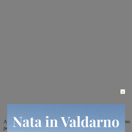
×
Aperte le iscrizioni ai centri estivi del Comune di Rignano sull’Arno
per bambini e ragazzi dai 3 ai 13 anni