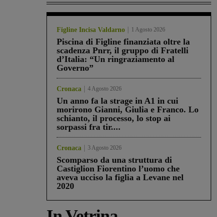
Figline Incisa Valdarno
1 Agosto 2026
Piscina di Figline finanziata oltre la
scadenza Pnrr, il gruppo di Fratelli
d’Italia: “Un ringraziamento al
Governo”
Cronaca
4 Agosto 2026
Un anno fa la strage in A1 in cui
morirono Gianni, Giulia e Franco. Lo
schianto, il processo, lo stop ai
sorpassi fra tir....
Cronaca
3 Agosto 2026
Scomparso da una struttura di
Castiglion Fiorentino l’uomo che
aveva ucciso la figlia a Levane nel
2020
In Vetrina