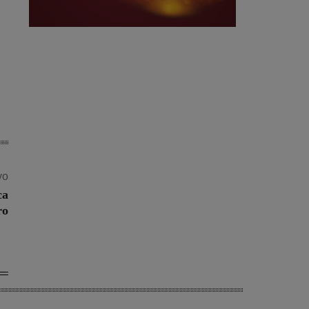
vo
ca
ro