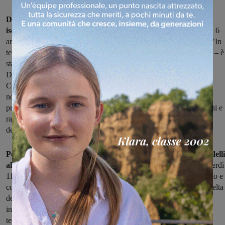
Da giovedì 3 a venerdì 11 giugno sono aperte a Rignano le
iscrizioni alle attività estive
“Giocamondo” (per bambini dai 3 ai 6
anni) e “Campo Solare” (per bambini e ragazzi dai 7 ai 13 anni). "In
tema di costi a carico delle famiglie – annuncia l’Assessore Tinuti – è
stato possibile utilizzare le risorse messe a disposizione dal
Dipartimento per le Politiche della Famiglia della Presidenza del
Consiglio dei Ministri, riuscendo così a ridurre del 50% le tariffe
normalmente previste a carico dei residenti. Ciò nell'ottica di
promuovere la massima partecipazione possibile dei nostri bambini e
ragazzi alle attività di animazione, intrattenimento e sport a loro
dedicate e “finalmente” con una socialità più libera."
Per procedere con le iscrizioni sarà necessario utilizzare i modelli
allegati
nella pagina dedicata
seguendo le indicazioni entro venerdì
11 giugno.
Nella brochure allegata
tutte le informazioni di dettaglio e 
costi settimanali dei servizi offerti. Inoltre, per favorire la libera scelta
delle famiglie, all'interno della stessa brochure sono presenti le
indicazioni delle offerte predisposte da alcune associazioni del
territorio sempre dedicate alle attività estive. Per le relative