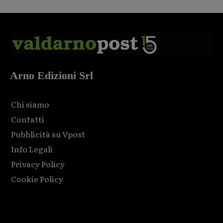
Arno Edizioni Srl
Chi siamo
Contatti
Pubblicità su Vpost
Info Legali
Privacy Policy
Cookie Policy
Html code here! Replace this with any non empty raw html
code and that's it.