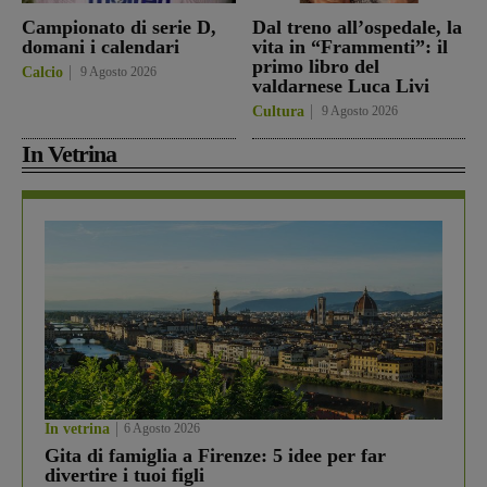
Campionato di serie D,
Dal treno all’ospedale, la
domani i calendari
vita in “Frammenti”: il
primo libro del
Calcio
9 Agosto 2026
valdarnese Luca Livi
Cultura
9 Agosto 2026
In Vetrina
In vetrina
6 Agosto 2026
Gita di famiglia a Firenze: 5 idee per far
divertire i tuoi figli