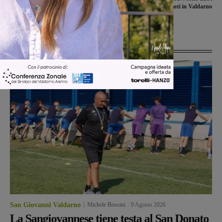
attraversa un intero paese: ancora
biglietti vincenti venduti in Valdarno
una Epifania da record a Reggello
Ultime Notizie
San Giovanni Valdarno
Michele Bossini
-
9 Agosto 2026
La Sangiovannese tiene testa al San Donato