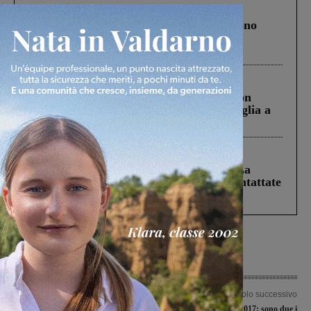
Cronaca
4 Agosto 2026
Un anno fa la strage in A1 in cui morirono
Gianni, Giulia e Franco. Lo schianto, il
processo, lo stop ai sorpassi fra tir....
Cronaca
3 Agosto 2026
Scomparso da una struttura di Castiglion
Fiorentino l’uomo che aveva ucciso la figlia a
Levane nel 2020
Cronaca
5 Agosto 2026
Continuano le ricerche di Miah Billal. La
Prefettura: “In caso di avvistamento contattate
il 112”
Articolo precedente
Articolo successivo
Quando la calza della Befana
Lotteria Italia 2017: sono due i