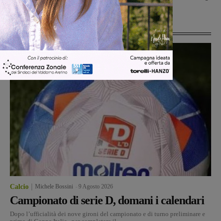
Ultime Notizie
Calcio
Michele Bossini
-
9 Agosto 2026
Campionato di serie D, domani i calendari
Dopo l’ufficialità dei nove gironi del campionato e di turno preliminare e