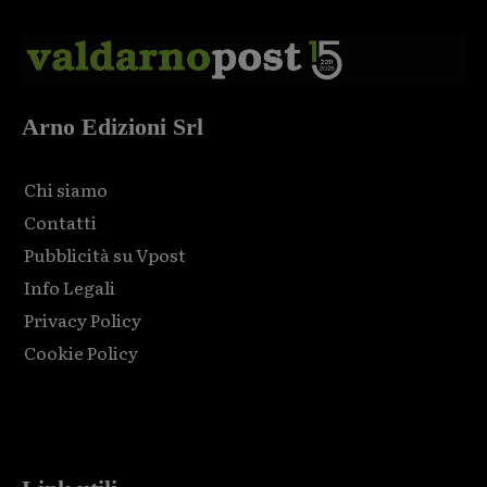
Arno Edizioni Srl
Chi siamo
Contatti
Pubblicità su Vpost
Info Legali
Privacy Policy
Cookie Policy
Html code here! Replace this with any non empty raw html
code and that's it.