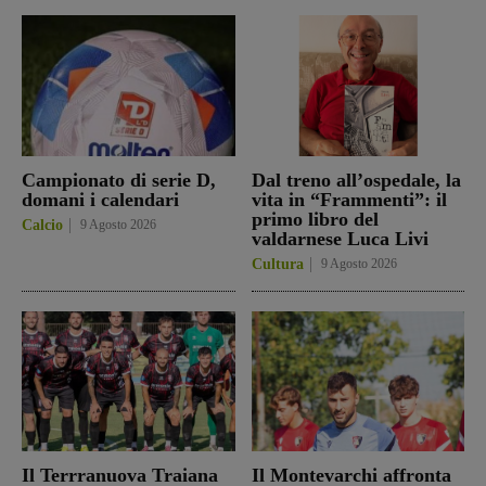
Campionato di serie D,
Dal treno all’ospedale, la
domani i calendari
vita in “Frammenti”: il
primo libro del
Calcio
9 Agosto 2026
valdarnese Luca Livi
Cultura
9 Agosto 2026
Il Terrranuova Traiana
Il Montevarchi affronta