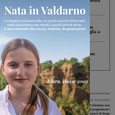
Piscina di Figline finanziata oltre la scadenza
Pnrr, il gruppo di Fratelli d’Italia: “Un
ringraziamento al Governo”
Cronaca
3 Agosto 2026
Scomparso da una struttura di Castiglion
Fiorentino l’uomo che aveva ucciso la figlia a
Levane nel 2020
Cronaca
4 Agosto 2026
Un anno fa la strage in A1 in cui morirono
Gianni, Giulia e Franco. Lo schianto, il
processo, lo stop ai sorpassi fra tir....
Articolo precedente
Articolo successivo
Uscito il concorso per pediatria e
Figline, i carabinieri chiudono una
neonatologia della Gruccia, Vadi:
pizzeria ritrovo di pregiudicati e
“Una buona notizia”
assuntori di droga