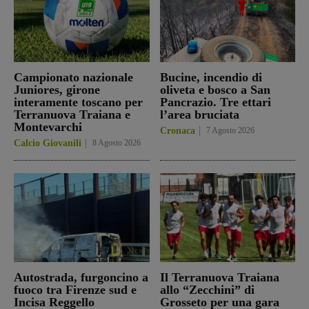
Campionato nazionale
Bucine, incendio di
Juniores, girone
oliveta e bosco a San
interamente toscano per
Pancrazio. Tre ettari
Terranuova Traiana e
l’area bruciata
Montevarchi
Cronaca
7 Agosto 2026
Calcio Giovanili
8 Agosto 2026
Autostrada, furgoncino a
Il Terranuova Traiana
fuoco tra Firenze sud e
allo “Zecchini” di
Incisa Reggello
Grosseto per una gara