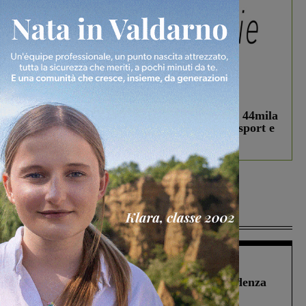
In vetrina
3 Agosto 2026
Estra Notizie agosto: Smart Cities, oltre 44mila
studenti coinvolti, torna il bando per lo sport e
debutta il podcast Estrair
Più lette
Figline Incisa Valdarno
1 Agosto 2026
Piscina di Figline finanziata oltre la scadenza
Pnrr, il gruppo di Fratelli d’Italia: “Un