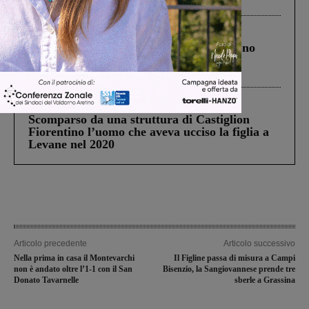
ringraziamento al Governo”
Cronaca
4 Agosto 2026
Un anno fa la strage in A1 in cui morirono
Gianni, Giulia e Franco. Lo schianto, il
processo, lo stop ai sorpassi fra tir....
Cronaca
3 Agosto 2026
Scomparso da una struttura di Castiglion
Fiorentino l’uomo che aveva ucciso la figlia a
Levane nel 2020
Articolo precedente
Articolo successivo
Nella prima in casa il Montevarchi
Il Figline passa di misura a Campi
non è andato oltre l’1-1 con il San
Bisenzio, la Sangiovannese prende tre
Donato Tavarnelle
sberle a Grassina