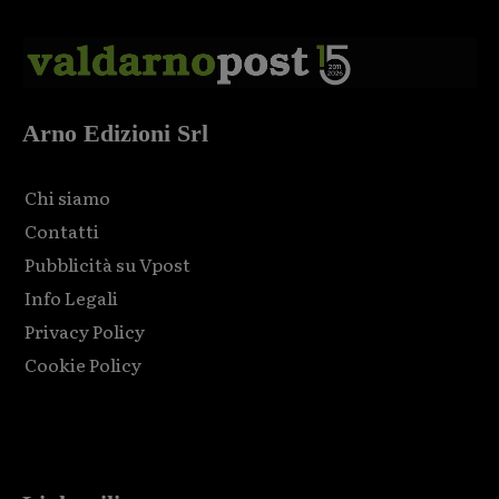
Arno Edizioni Srl
Chi siamo
Contatti
Pubblicità su Vpost
Info Legali
Privacy Policy
Cookie Policy
Html code here! Replace this with any non empty raw html
code and that's it.