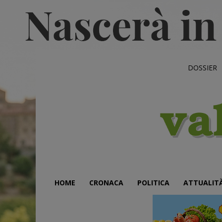
DOSSIER
HOME
CRONACA
POLITICA
ATTUALIT