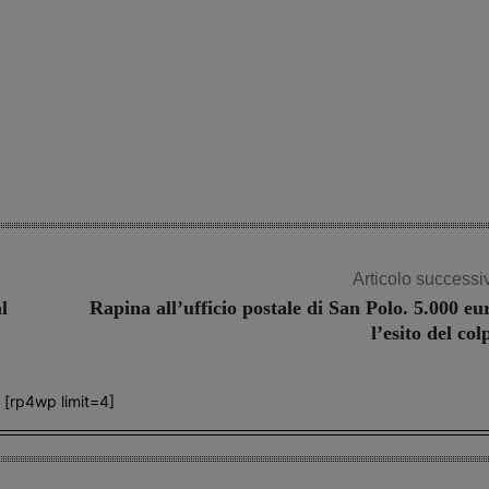
Share
Articolo successi
l
Rapina all’ufficio postale di San Polo. 5.000 eu
l’esito del col
[rp4wp limit=4]