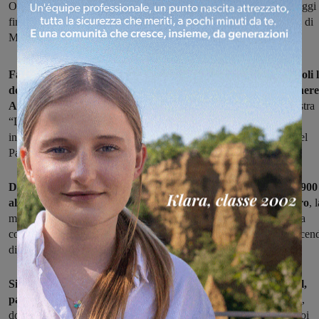
Olimpiadi. Partita dal Foro Italico e arrivata fino a Bruxelles, da oggi
fino al 24 febbraio l’esposizione fa tappa nella biblioteca del liceo di
Montevarchi
Fatica, costanza, passione e impegno: così negli ultimi due secoli 
donne hanno combattuto per liberarsi dall'oppressione di genere
Anche nello sport
. Una storia raccontata in 54 pannelli nella mostra
“L’emancipazione femminile vista attraverso i Giochi olimpici”,
inaugurata stamani al Liceo Varchi di Montevarchi su iniziativa del
Panathlon Valdarno. Resterà aperta fino al 24 febbraio.
Dalla prima atleta donna che prese parte alle Olimpiadi del 1900
alle grandi campionesse che oggi entusiasmano il mondo intero
, 
mostra ricostruisce la crescita di popolarità dei Giochi olimpici e la
costante emancipazione femminile andata di pari passo in un crescen
di gare e spettacolo.
Si tratta di un progetto itinerante del Panathlon International,
partito dal Foro Italico di Roma per arrivare fino a Bruxelles
,
dove l'esposizione è stata presentata alle istituzioni europee, per poi