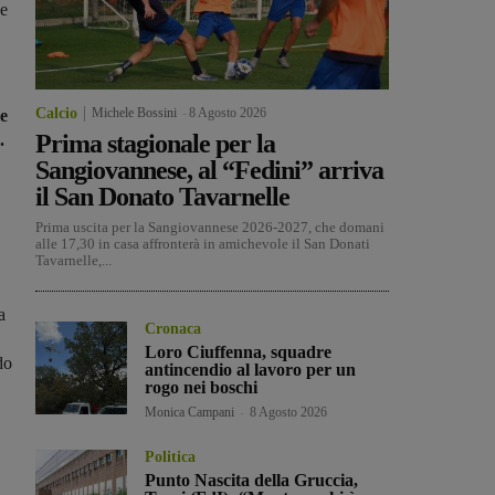
 e
Calcio
Michele Bossini
-
8 Agosto 2026
le
Prima stagionale per la
.
Sangiovannese, al “Fedini” arriva
il San Donato Tavarnelle
Prima uscita per la Sangiovannese 2026-2027, che domani
alle 17,30 in casa affronterà in amichevole il San Donati
Tavarnelle,...
la
Cronaca
Loro Ciuffenna, squadre
do
antincendio al lavoro per un
rogo nei boschi
Monica Campani
-
8 Agosto 2026
Politica
Punto Nascita della Gruccia,