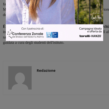
fare ritorno in Italia e attraversare il paese in più tappe. Compresa
Montevarchi, dove la mostra arriva grazie al Club Valdarno Superior
dei panathleti.
È allestita nella biblioteca, rinnovata di recente, del Liceo Varchi
in viale Matteotti 50, ed è possibile visitarla ogni mattina dal lunedì al
sabato a partire dalle 10 fino alle 12, con ingresso gratuito e visita
guidata a cura degli studenti dell'istituto.
Redazione