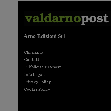
Arno Edizioni Srl
Chi siamo
Contatti
Pubblicità su Vpost
Info Legali
Privacy Policy
Cookie Policy
Html code here! Replace this with any non empty raw
html code and that's it.