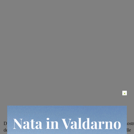
×
Dalla prima donna ai Giochi fino alle campionesse di oggi, una most
del Panathlon ripercorre la storia della partecipazione femminile alle