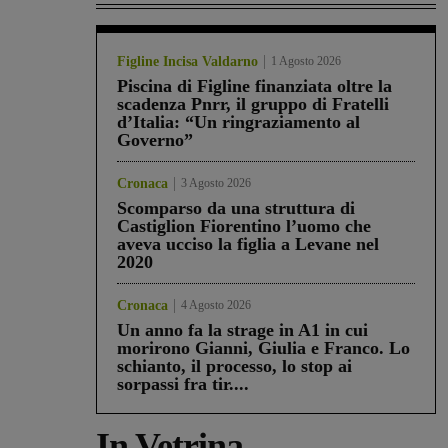
Figline Incisa Valdarno
1 Agosto 2026
Piscina di Figline finanziata oltre la
scadenza Pnrr, il gruppo di Fratelli
d’Italia: “Un ringraziamento al
Governo”
Cronaca
3 Agosto 2026
Scomparso da una struttura di
Castiglion Fiorentino l’uomo che
aveva ucciso la figlia a Levane nel
2020
Cronaca
4 Agosto 2026
Un anno fa la strage in A1 in cui
morirono Gianni, Giulia e Franco. Lo
schianto, il processo, lo stop ai
sorpassi fra tir....
In Vetrina