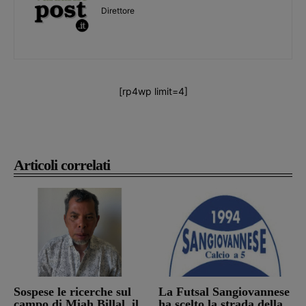
Direttore
[rp4wp limit=4]
Articoli correlati
Sospese le ricerche sul
La Futsal Sangiovannese
campo di Miah Billal, il
ha scelto la strada della