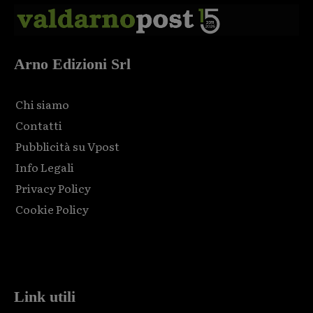
Arno Edizioni Srl
Chi siamo
Contatti
Pubblicità su Vpost
Info Legali
Privacy Policy
Cookie Policy
Html code here! Replace this with any non empty raw html
code and that's it.
Link utili