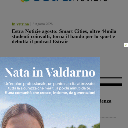
In vetrina
3 Agosto 2026
Estra Notizie agosto: Smart Cities, oltre 44mila
studenti coinvolti, torna il bando per lo sport e
debutta il podcast Estrair
×
Più lette
Figline Incisa Valdarno
1 Agosto 2026
Piscina di Figline finanziata oltre la scadenza
Pnrr, il gruppo di Fratelli d’Italia: “Un
ringraziamento al Governo”
Cronaca
4 Agosto 2026