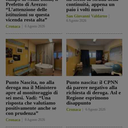
Prefetto di Arezzo:
continuità, appena un
“L’attenzione delle
paio i volti nuovi
istituzioni su questa
San Giovanni Valdarno
vicenda resta alta”
6 Agosto 2026
Cronaca
6 Agosto 2026
Punto Nascita, no alla
Punto nascita: il CPNN
deroga ma il Ministero
dà parere negativo alla
apre al monitoraggio di
richiesta di deroga. Asl e
sei mesi. Vadi: “Una
Regione esprimono
risposta che valutiamo
disappunto
positivamente anche se
Cronaca
6 Agosto 2026
con prudenza”
Cronaca
6 Agosto 2026