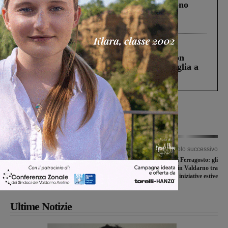
Un anno fa la strage in A1 in cui morirono
Gianni, Giulia e Franco. Lo schianto, il
processo, lo stop ai sorpassi fra tir....
Cronaca
3 Agosto 2026
Scomparso da una struttura di Castiglion
Fiorentino l’uomo che aveva ucciso la figlia a
Levane nel 2020
Articolo precedente
Articolo successivo
Coppa della divisione e primo turno
Nuovo weekender di Ferragosto: gli
di Coppa Italia, le avversarie della
eventi per chi rimane in Valdarno tra
Futsal Sangiovannese
cultura, musica e iniziative estive
Ultime Notizie