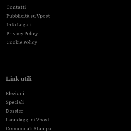
Contatti
Pubblicità su Vpost
Info Legali
Privacy Policy
Cookie Policy
Html code here! Replace this with any non empty raw html
code and that's it.
Link utili
Elezioni
Speciali
Dossier
I sondaggi di Vpost
Comunicati Stampa