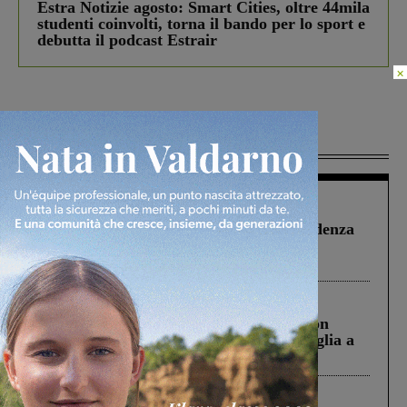
Estra Notizie agosto: Smart Cities, oltre 44mila
studenti coinvolti, torna il bando per lo sport e
debutta il podcast Estrair
×
Più lette
Figline Incisa Valdarno
1 Agosto 2026
Piscina di Figline finanziata oltre la scadenza
Pnrr, il gruppo di Fratelli d’Italia: “Un
ringraziamento al Governo”
Cronaca
3 Agosto 2026
Scomparso da una struttura di Castiglion
Fiorentino l’uomo che aveva ucciso la figlia a
Levane nel 2020
Cronaca
4 Agosto 2026