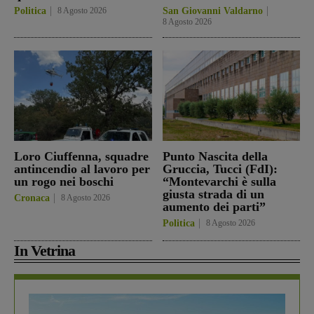
Politica
8 Agosto 2026
San Giovanni Valdarno
8 Agosto 2026
Loro Ciuffenna, squadre
Punto Nascita della
antincendio al lavoro per
Gruccia, Tucci (FdI):
un rogo nei boschi
“Montevarchi è sulla
giusta strada di un
Cronaca
8 Agosto 2026
aumento dei parti”
Politica
8 Agosto 2026
In Vetrina