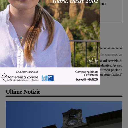
Un anno fa la strage in A1 in cui morirono
Gianni, Giulia e Franco. Lo schianto, il
processo, lo stop ai sorpassi fra tir....
Articolo precedente
Articolo successivo
Elezioni: “Salvare il Serristori”
Botta e risposta sul servizio di
sostiene la candidatura a sindaco di
trasporto scolastico, Avanti
Cristina Simoni
Montevarchi: “I numeri parlano
chiaro e non sono faziosi”
Ultime Notizie