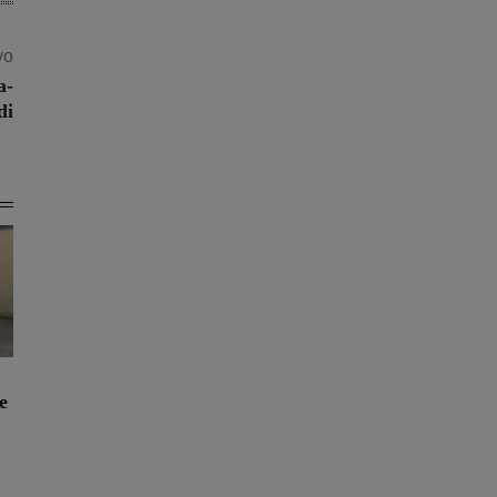
vo
a-
di
e