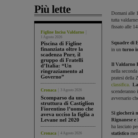
Più lette
Domani alle 1
tutta valdarn
fissato alle 1
Figline Incisa Valdarno
1 Agosto 2026
Squadre di 
Piscina di Figline
finanziata oltre la
in un
turno i
scadenza Pnrr, il
gruppo di Fratelli
Il Valdarno 
d’Italia: “Un
ringraziamento al
nella seconda
Governo”
pratesi della
classifica.
La
Cronaca
3 Agosto 2026
scenderanno i
Scomparso da una
avversario che
struttura di Castiglion
Fiorentino l’uomo che
Si giocherà n
aveva ucciso la figlia a
Levane nel 2020
Rignanese e 
ha lasciato p
statistico
ment
Cronaca
4 Agosto 2026