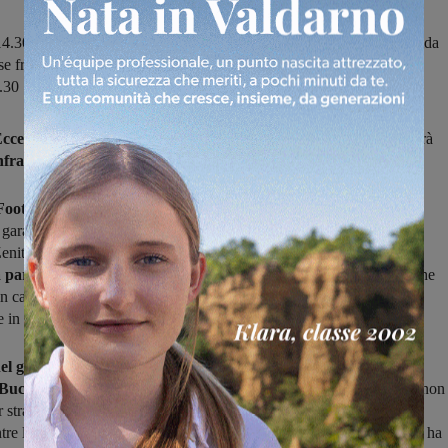
4.30 il Valdarno Football Club riceve lo Zenith Audax mentre la sfida
ese fra Rignanese e Bucinese si giocherà giovedì con inizio sempre
4.30
Eccellenza
in campo per le partite della nona giornata, che si giocherà
nfrasettimanale
fra domani (mercoledì) e giovedì.
Football Club
scenderà in campo domani alle 14.30 per affrontare,
 gara consecutiva fra le mura amiche del "Goffredo Del Buffa", i
 Zenith Audax in uno scontro importante nelle
zone nobili della
 partita si preannucia combattuta,
con i valdarnesi di Zavaglia che
n campo pronti a difendere l'imbattibilità casalinga contro un
 in trasferta finora non ha mai perso.
el giorno di Ognissanti
, alle 14.30, la sfida tutta valdarnese fra
Bucinese,
con da un lato la squadra di casa che fra le mura amiche non
er strada nemmeno un punto e che vorrà
confermare questo dato
re la Bucinese, sempre sconfitta nelle gare esterne finora disputate, ha