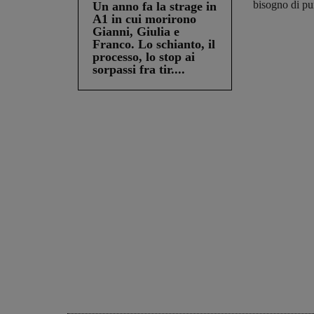
bisogno di pu
Un anno fa la strage in
A1 in cui morirono
Gianni, Giulia e
Franco. Lo schianto, il
processo, lo stop ai
sorpassi fra tir....
Share