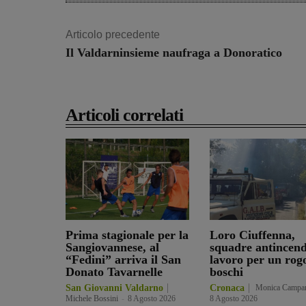
Articolo precedente
Il Valdarninsieme naufraga a Donoratico
Articoli correlati
Prima stagionale per la
Loro Ciuffenna,
Sangiovannese, al
squadre antincend
“Fedini” arriva il San
lavoro per un rog
Donato Tavarnelle
boschi
San Giovanni Valdarno
Cronaca
Monica Campa
Michele Bossini
-
8 Agosto 2026
8 Agosto 2026