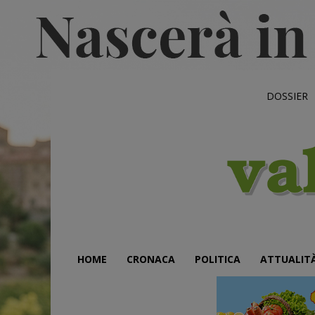
DOSSIER
HOME
CRONACA
POLITICA
ATTUALIT