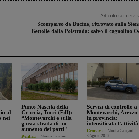
Articolo successi
Scomparso da Bucine, ritrovato sulla Sien
Bettolle dalla Polstrada: salvo il cagnolino O
Punto Nascita della
Servizi di controllo a
io al
Gruccia, Tucci (FdI):
Montevarchi, Arezzo 
o nei
“Montevarchi è sulla
in provincia:
giusta strada di un
intensificata l’attività
aumento dei parti”
ni
-
Cronaca
Monica Campani
-
8 Agosto 2026
Politica
Monica Campani
-