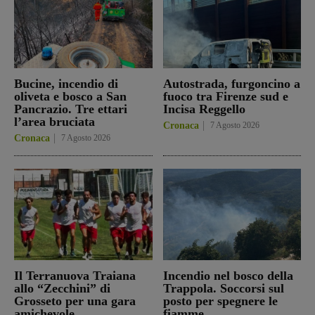
Bucine, incendio di
Autostrada, furgoncino a
oliveta e bosco a San
fuoco tra Firenze sud e
Pancrazio. Tre ettari
Incisa Reggello
l’area bruciata
Cronaca
7 Agosto 2026
Cronaca
7 Agosto 2026
Il Terranuova Traiana
Incendio nel bosco della
allo “Zecchini” di
Trappola. Soccorsi sul
Grosseto per una gara
posto per spegnere le
amichevole
fiamme