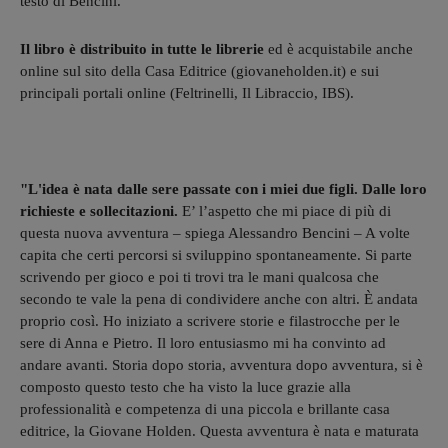
testo di Bencini.
Il libro è distribuito in tutte le librerie
ed è acquistabile anche
online sul sito della Casa Editrice (giovaneholden.it) e sui
principali portali online (Feltrinelli, Il Libraccio, IBS).
"L'idea è nata dalle sere passate con i miei due figli. Dalle loro
richieste e sollecitazioni.
E’ l’aspetto che mi piace di più di
questa nuova avventura – spiega Alessandro Bencini – A volte
capita che certi percorsi si sviluppino spontaneamente. Si parte
scrivendo per gioco e poi ti trovi tra le mani qualcosa che
secondo te vale la pena di condividere anche con altri. È andata
proprio così. Ho iniziato a scrivere storie e filastrocche per le
sere di Anna e Pietro. Il loro entusiasmo mi ha convinto ad
andare avanti. Storia dopo storia, avventura dopo avventura, si è
composto questo testo che ha visto la luce grazie alla
professionalità e competenza di una piccola e brillante casa
editrice, la Giovane Holden. Questa avventura è nata e maturata