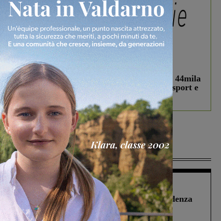
In vetrina
3 Agosto 2026
Estra Notizie agosto: Smart Cities, oltre 44mila
studenti coinvolti, torna il bando per lo sport e
debutta il podcast Estrair
Più lette
Figline Incisa Valdarno
1 Agosto 2026
Piscina di Figline finanziata oltre la scadenza
Pnrr, il gruppo di Fratelli d’Italia: “Un
ringraziamento al Governo”