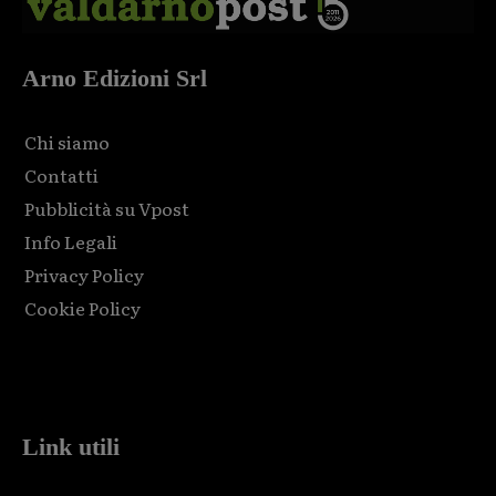
Arno Edizioni Srl
Chi siamo
Contatti
Pubblicità su Vpost
Info Legali
Privacy Policy
Cookie Policy
Html code here! Replace this with any non empty raw html
code and that's it.
Link utili