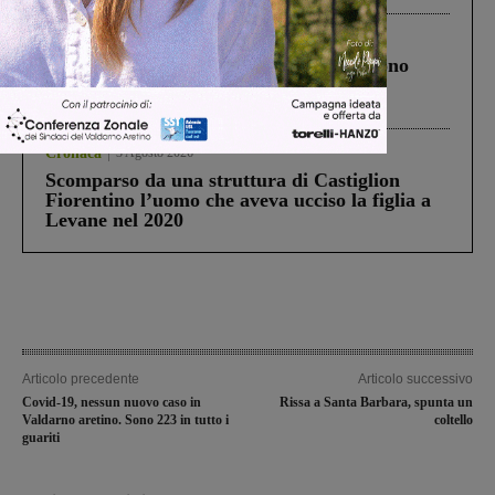
Cronaca
4 Agosto 2026
Un anno fa la strage in A1 in cui morirono
Gianni, Giulia e Franco. Lo schianto, il
processo, lo stop ai sorpassi fra tir....
Cronaca
3 Agosto 2026
Scomparso da una struttura di Castiglion
Fiorentino l’uomo che aveva ucciso la figlia a
Levane nel 2020
Articolo precedente
Articolo successivo
Covid-19, nessun nuovo caso in
Rissa a Santa Barbara, spunta un
Valdarno aretino. Sono 223 in tutto i
coltello
guariti