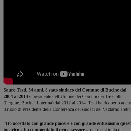
Sauro Testi, 54 anni, è stato sindaco del Comune di Bucine dal
2004 al 2014
e presidente dell’Unione dei Comuni dei Tre Colli
(Pergine, Bucine, Laterina) dal 2012 al 2014. Testi ha ricoperto anch
il ruolo di Presidente della Conferenza dei sindaci del Valdarno aretin
“Ho accettato con grande piacere e con grande entusiasmo quest
incarico – ha commentato il neo assessore
-, per me si tratta di