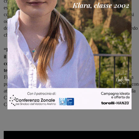
che sa cosa è un'amministrazione è importante. Dieci anni di
esperienza come sindaco portano a Figline Incisa capacità e
competenze. Ringrazio Sauro di aver accettato questa sfida. Non si
occuperà solo di bilancio ma anche di sviluppo del territorio: ora
dobbiamo aprirci anche alle relazioni con i territori circostanti. Credo
che Testi potrà fare molto bene”.
“E poi c’è il tema delle politiche di area vasta – ha aggiunto
il sindaco Mugnai -, una delega introdotta adesso ma che, in
considerazione della continua evoluzione geo-politica del
territorio,
assume un ruolo determinante anche per la nostra città.
Finora era infatti prioritario far partire la macchina comunale da un
punto di vista organizzativo, ma adesso è il momento di guardare con
attenzione agli scenari che si aprono intorno a noi relativamente alla
Città Metropolitana, all’area del Valdarno aretino e all’Unione dei
Comuni Valdarno-Valdisieve”.