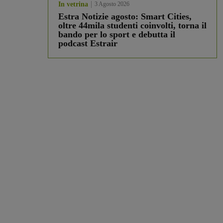
In vetrina
3 Agosto 2026
Estra Notizie agosto: Smart Cities,
oltre 44mila studenti coinvolti, torna il
bando per lo sport e debutta il
podcast Estrair