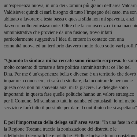
un’esperienza nuova, in uno dei Comuni più grandi dell’area Valdarn
Valdisieve: quindi ci sarà bisogno di tutto l’impegno del caso, ma so
abituato a lavorare a testa bassa e questa sfida non mi spaventa, anzi, 
davvero molto entusiasmante. Oltre che la conoscenza di una macchi
amministrativa che proviene da una fusione, trovo infatti
particolarmente suggestiva l’idea di entrare in contatto con una
comunità nuova ed un territorio davvero molto ricco sotto vari profili
“Quando la sindaca mi ha cercato sono rimasto sorpreso.
Io sono
molto contento di tornare a fare politica amministrativa: ce l'ho nel
Dna. Per me è un'esperienza bella e diversa: è un territorio che dovrò
imparare a conoscere, ci sarà da studiare, da incontrare le persone e
questa cosa non mi spaventa anzi mi fa piacere. Le deleghe sono
importanti: in questa fase quelle politiche hanno un valore strategico
per il Comune. Mi sembrano tutti in gamba ed entusiasti: io mi metto 
servizio e farò tutto il possibile per dare il contributo che si aspettano"
E poi l'importanza della delega sull' area vasta
: "In una fase in cui
la Regione Toscana traccia la zonizzazione dei distretti e le
ridefinizioni geografiche e politiche, Figline Incisa è in una posizione