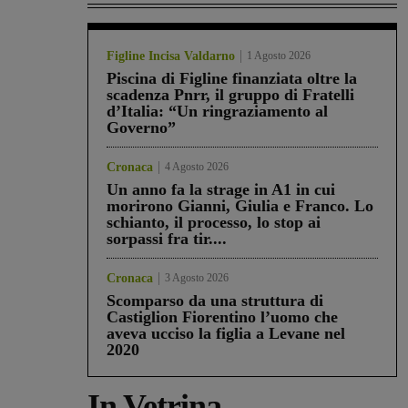
Figline Incisa Valdarno
1 Agosto 2026
Piscina di Figline finanziata oltre la
scadenza Pnrr, il gruppo di Fratelli
d’Italia: “Un ringraziamento al
Governo”
Cronaca
4 Agosto 2026
Un anno fa la strage in A1 in cui
morirono Gianni, Giulia e Franco. Lo
schianto, il processo, lo stop ai
sorpassi fra tir....
Cronaca
3 Agosto 2026
Scomparso da una struttura di
Castiglion Fiorentino l’uomo che
aveva ucciso la figlia a Levane nel
2020
In Vetrina