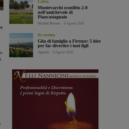
Calcio
Montevarchi sconfitto 2-0
nell’amichevole di
Piancastagnaio
Michele Bossini
-
6 Agosto 2026
do
In vetrina
Gita di famiglia a Firenze: 5 idee
per far divertire i tuoi figli
io
Agenzia
-
6 Agosto 2026
a
a