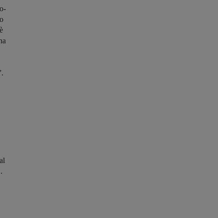
o-
no
è
na
”.
al
.