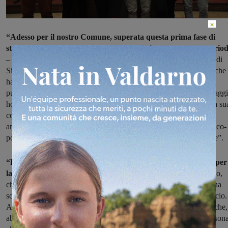
×
“Adesso per il nostro Comune, superata questa prima fase di
start-up dovuta alla fusione dei Comuni, si apre un nuovo perio
– ha spiegato il sindaco Giulia Mugnai – Grazie all’ottimo lavoro di
Silvia Tonveronachi abbiamo un Bilancio calibrato al centesimo, che
ha tutte le caratteristiche per diventare uno strumento preciso e
puntuale per la programmazione politica. Per guidare questo passagg
ho pensato a Sauro Testi, un ex sindaco stimato e apprezzato dalla su
comunità che, proprio grazie ad una lunga e proficua esperienza
amministrativa, potrà dare alla nostra Giunta quel giusto mix tecnico-
politico che servirà per mettere a frutto tutti i benefici della fusione”.
“Penso che Sauro sarà il valore aggiunto per questa giunta e per
la comunità di Figline Incisa.
Abbiamo uno strumento, il bilancio,
che può essere messo al servizio della politica per questo arriva una
scelta molto politica per l'assessore che ricoprirà la delega al bilancio.
Abbiamo solo quest'anno circa 12 milioni di euro in opere pubbliche,
abbiamo tantissimi servizi da erogare quindi il presidio di una person