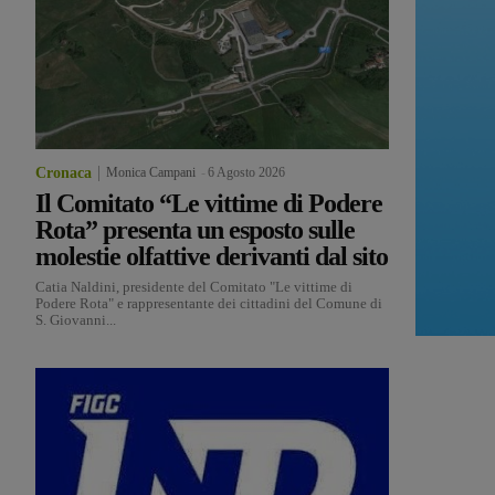
Cronaca
Monica Campani
-
6 Agosto 2026
Il Comitato “Le vittime di Podere
Rota” presenta un esposto sulle
molestie olfattive derivanti dal sito
Catia Naldini, presidente del Comitato "Le vittime di
Podere Rota" e rappresentante dei cittadini del Comune di
S. Giovanni...