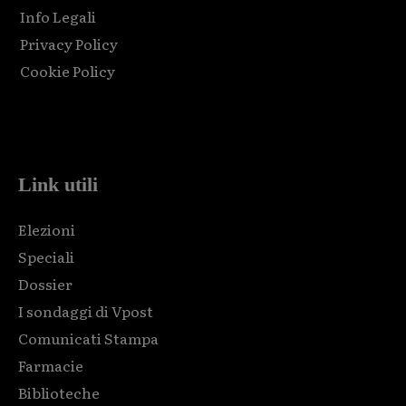
Info Legali
Privacy Policy
Cookie Policy
Html code here! Replace this with any non empty raw html
code and that's it.
Link utili
Elezioni
Speciali
Dossier
I sondaggi di Vpost
Comunicati Stampa
Farmacie
Biblioteche