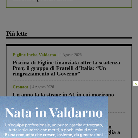
Più lette
Figline Incisa Valdarno
1 Agosto 2026
Piscina di Figline finanziata oltre la scadenza
Pnrr, il gruppo di Fratelli d’Italia: “Un
ringraziamento al Governo”
×
Cronaca
4 Agosto 2026
Un anno fa la strage in A1 in cui morirono
Gianni, Giulia e Franco. Lo schianto, il
processo, lo stop ai sorpassi fra tir....
Cronaca
3 Agosto 2026
Scomparso da una struttura di Castiglion
Fiorentino l’uomo che aveva ucciso la figlia a
Levane nel 2020