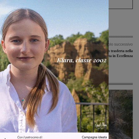
Articolo precedente
Articolo successivo
I campionati nazionali di basket
Un derby e una gara in trasferta nella
fermati dal Coronavirus, la RR Retail
giornata in Eccellenza
Galli resta ai box
Ultime Notizie