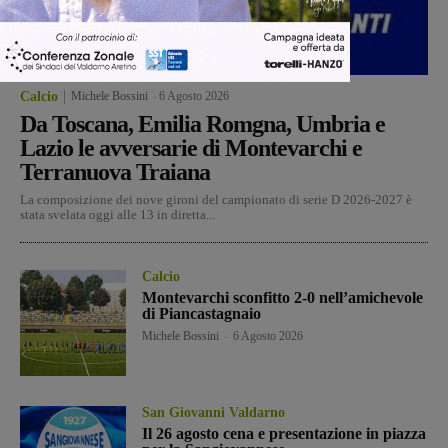
Calcio
Michele Bossini
-
6 Agosto 2026
Da Toscana, Emilia Romgna, Umbria e
Lazio le avversarie di Montevarchi e
Terranuova Traiana
La composizione dei nove gironi del campionato di serie D 2026-2027 è
stata svelata oggi alle 13 in diretta...
Calcio
Montevarchi sconfitto 2-0 nell’amichevole
di Piancastagnaio
Michele Bossini
-
6 Agosto 2026
San Giovanni Valdarno
Il 26 agosto cena e presentazione in piazza