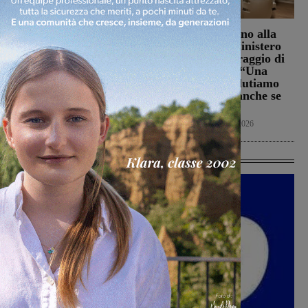
La Futsal Sangiovannese
Punto Nascita, no alla
ha scelto la strada della
deroga ma il Ministero
continuità, appena un
apre al monitoraggio di
paio i volti nuovi
sei mesi. Vadi: “Una
risposta che valutiamo
San Giovanni Valdarno
positivamente anche se
6 Agosto 2026
con prudenza”
Cronaca
6 Agosto 2026
Ultime Calcio