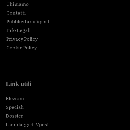
Chi siamo
Contatti
Pubblicità su Vpost
Info Legali
Privacy Policy
Cookie Policy
Html code here! Replace this with any non empty raw html
code and that's it.
Link utili
Elezioni
Speciali
Dossier
I sondaggi di Vpost