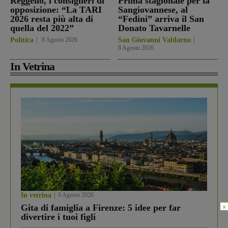
Reggello, i consiglieri di
Prima stagionale per la
opposizione: “La TARI
Sangiovannese, al
2026 resta più alta di
“Fedini” arriva il San
quella del 2022”
Donato Tavarnelle
Politica
8 Agosto 2026
San Giovanni Valdarno
8 Agosto 2026
In Vetrina
In vetrina
6 Agosto 2026
×
Gita di famiglia a Firenze: 5 idee per far
divertire i tuoi figli