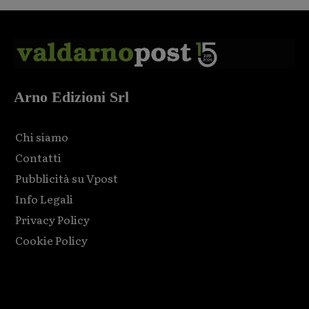
Arno Edizioni Srl
Chi siamo
Contatti
Pubblicità su Vpost
Info Legali
Privacy Policy
Cookie Policy
Html code here! Replace this with any non empty raw html
code and that's it.