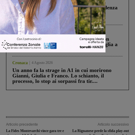
Figline Incisa Valdarno
1 Agosto 2026
Piscina di Figline finanziata oltre la scadenza
Pnrr, il gruppo di Fratelli d’Italia: “Un
ringraziamento al Governo”
Cronaca
3 Agosto 2026
Scomparso da una struttura di Castiglion
Fiorentino l’uomo che aveva ucciso la figlia a
Levane nel 2020
Cronaca
4 Agosto 2026
Un anno fa la strage in A1 in cui morirono
Gianni, Giulia e Franco. Lo schianto, il
processo, lo stop ai sorpassi fra tir....
Articolo precedente
Articolo successivo
La Fides Montevarchi vince gara tre e
La Rignanese perde la sfida play-out