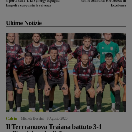
si porta sul 2-1, la Synergy espugna
con lo Scandicci e retrocede in
Empoli e conquista la salvezza
Eccellenza
Ultime Notizie
Calcio
Michele Bossini
-
8 Agosto 2026
Il Terrranuova Traiana battuto 3-1