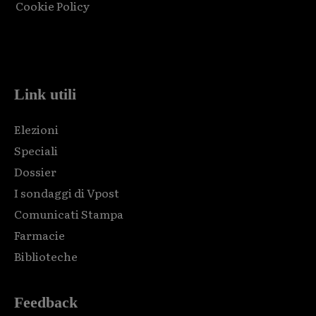
Cookie Policy
Html code here! Replace this with any non empty raw html
code and that's it.
Link utili
Elezioni
Speciali
Dossier
I sondaggi di Vpost
Comunicati Stampa
Farmacie
Biblioteche
Feedback