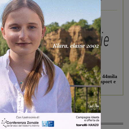
divertire i tuoi figli
In vetrina
3 Agosto 2026
Estra Notizie agosto: Smart Cities, oltre 44mila
studenti coinvolti, torna il bando per lo sport e
debutta il podcast Estrair
Più lette