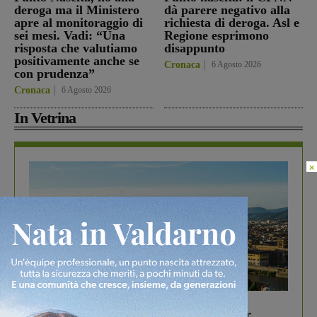
deroga ma il Ministero
dà parere negativo alla
apre al monitoraggio di
richiesta di deroga. Asl e
sei mesi. Vadi: “Una
Regione esprimono
risposta che valutiamo
disappunto
positivamente anche se
Cronaca
6 Agosto 2026
con prudenza”
Cronaca
6 Agosto 2026
In Vetrina
×
In vetrina
6 Agosto 2026
Gita di famiglia a Firenze: 5 idee per far