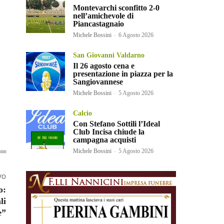
Montevarchi sconfitto 2-0
nell’amichevole di
Piancastagnaio
Michele Bossini
-
6 Agosto 2026
San Giovanni Valdarno
Il 26 agosto cena e
presentazione in piazza per la
Sangiovannese
Michele Bossini
-
5 Agosto 2026
Calcio
Con Stefano Sottili l’Ideal
Club Incisa chiude la
campagna acquisti
Michele Bossini
-
5 Agosto 2026
vo
o:
li
e”