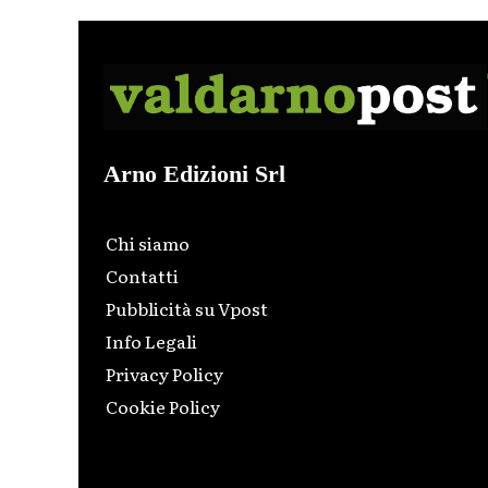
Arno Edizioni Srl
Chi siamo
Contatti
Pubblicità su Vpost
Info Legali
Privacy Policy
Cookie Policy
Html code here! Replace this with any non empty raw
html code and that's it.