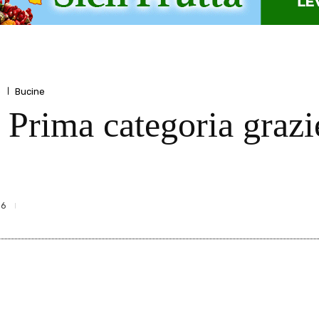
o
Bucine
n Prima categoria graz
36