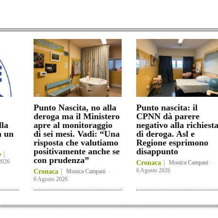
Punto Nascita, no alla
Punto nascita: il
deroga ma il Ministero
CPNN dà parere
lla
apre al monitoraggio
negativo alla richiest
a un
di sei mesi. Vadi: “Una
di deroga. Asl e
risposta che valutiamo
Regione esprimono
positivamente anche se
disappunto
o
con prudenza”
2026
Cronaca
Monica Campani
-
6 Agosto 2026
Cronaca
Monica Campani
-
6 Agosto 2026