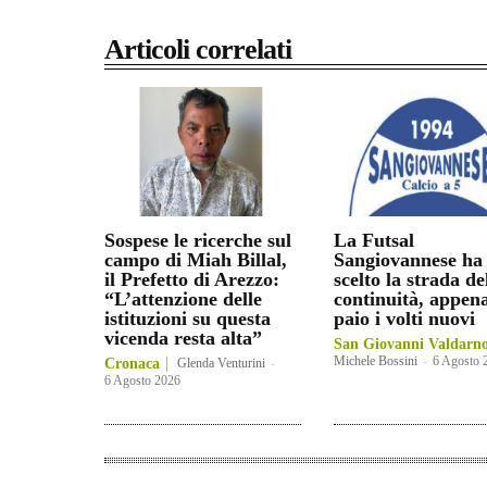
Articoli correlati
Sospese le ricerche sul
La Futsal
campo di Miah Billal,
Sangiovannese ha
il Prefetto di Arezzo:
scelto la strada de
“L’attenzione delle
continuità, appen
istituzioni su questa
paio i volti nuovi
vicenda resta alta”
San Giovanni Valdarn
Michele Bossini
-
6 Agosto 
Cronaca
Glenda Venturini
-
6 Agosto 2026