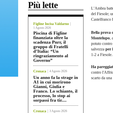
Più lette
L’Ambra batte
del Fiesole; 
Castelfranco 
Figline Incisa Valdarno
1 Agosto 2026
Bella prova 
Piscina di Figline
finanziata oltre la
Montelupo
, 
scadenza Pnrr, il
potuto contro 
gruppo di Fratelli
salvezza
per 
d’Italia: “Un
1-2 a Fiesole.
ringraziamento al
Governo”
Ha pareggiat
Cronaca
4 Agosto 2026
contro l'Affr
Un anno fa la strage in
scarto da una 
A1 in cui morirono
Gianni, Giulia e
Franco. Lo schianto, il
processo, lo stop ai
sorpassi fra tir....
Cronaca
3 Agosto 2026