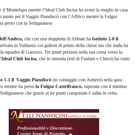
 il Montelupo mentre l’Ideal Club Incisa ha avuto la meglio in casa
un punto per il Vaggio Piandiscò con l’Affrico mentre la Fulgor
ha perso con la Settignanese
dell'Ambra,
che con una doppietta di Abbate ha
battuto 2-0 il
arrivato in Valdarno coi galloni di primo della classe ma che nulla ha
la squadra di Garozzo. Tre punti preziosi nella sua corsa verso la
l'Ideal Club
Incisa
, che in rimonta (reti di Fanfani e Chiesi) ha vinto
o 1-1 il Vaggio Piandiscò
(in vantaggio con Autiero) nella gara
ico mentre ha perso
la Fulgor Castelfranco,
superata con il minimo
Settignanese che grazie ai tre punti conquistati è salita in vetta.