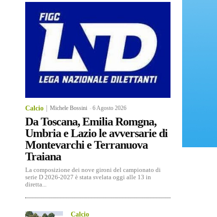
Calcio
Michele Bossini
-
6 Agosto 2026
Da Toscana, Emilia Romgna,
Umbria e Lazio le avversarie di
Montevarchi e Terranuova
Traiana
La composizione dei nove gironi del campionato di
serie D 2026-2027 è stata svelata oggi alle 13 in
diretta...
Calcio