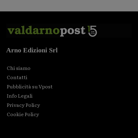
Arno Edizioni Srl
Chi siamo
Contatti
Pubblicità su Vpost
Info Legali
Privacy Policy
Cookie Policy
Html code here! Replace this with any non empty raw html
code and that's it.