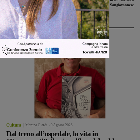
non vanno oltre il pareggio
giovanissime della Marzocco
Sangiovannese
Ultime Notizie
Cultura
Martina Giardi
-
9 Agosto 2026
Dal treno all’ospedale, la vita in