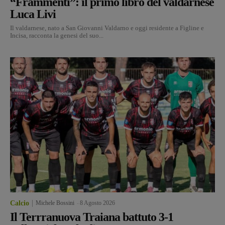
“Frammenti”: il primo libro del valdarnese
Luca Livi
Il valdarnese, nato a San Giovanni Valdarno e oggi residente a Figline e
Incisa, racconta la genesi del suo...
Calcio
Michele Bossini
-
8 Agosto 2026
Il Terrranuova Traiana battuto 3-1