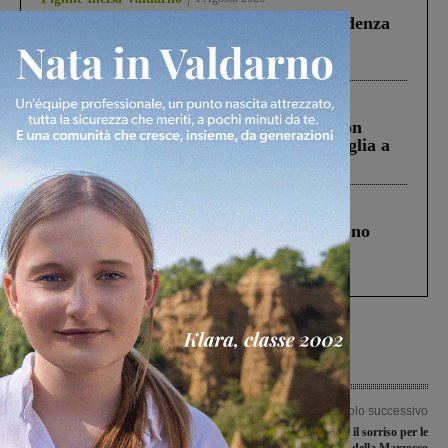
Piscina di Figline finanziata oltre la scadenza
Pnrr, il gruppo di Fratelli d’Italia: “Un
ringraziamento al Governo”
Cronaca
3 Agosto 2026
Scomparso da una struttura di Castiglion
Fiorentino l’uomo che aveva ucciso la figlia a
Levane nel 2020
Cronaca
4 Agosto 2026
Un anno fa la strage in A1 in cui morirono
Gianni, Giulia e Franco. Lo schianto, il
processo, lo stop ai sorpassi fra tir....
Articolo precedente
Articolo successivo
Gran brutta giornata, la valdarnesi
Esordio con il sorriso per le