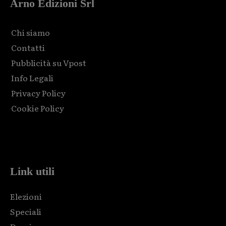
Arno Edizioni Srl
Chi siamo
Contatti
Pubblicità su Vpost
Info Legali
Privacy Policy
Cookie Policy
Html code here! Replace this with any non empty raw html
code and that's it.
Link utili
Elezioni
Speciali