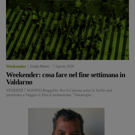
Weekender
Giulia Mauro
-
7 Agosto 2026
Weekender: cosa fare nel fine settimana in
Valdarno
VENERDÌ 7 AGOSTO Reggello- Per il Cinema sotto le Stelle sarà
proiettato a Vaggio il film d’animazione “Tartarughe...