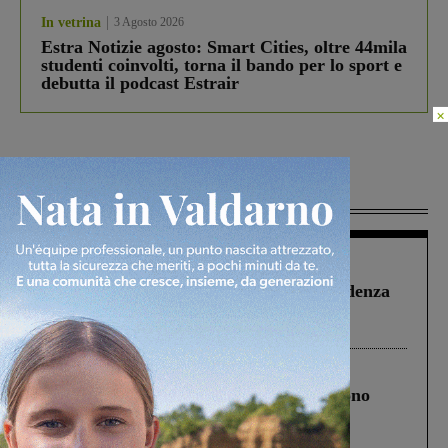
In vetrina
3 Agosto 2026
Estra Notizie agosto: Smart Cities, oltre 44mila
studenti coinvolti, torna il bando per lo sport e
debutta il podcast Estrair
×
Più lette
Figline Incisa Valdarno
1 Agosto 2026
Piscina di Figline finanziata oltre la scadenza
Pnrr, il gruppo di Fratelli d’Italia: “Un
ringraziamento al Governo”
Cronaca
4 Agosto 2026
Un anno fa la strage in A1 in cui morirono
Gianni, Giulia e Franco. Lo schianto, il
processo, lo stop ai sorpassi fra tir....