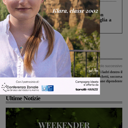
Cronaca
3 Agosto 2026
Scomparso da una struttura di Castiglion
Fiorentino l’uomo che aveva ucciso la figlia a
Levane nel 2020
Articolo precedente
Articolo successivo
A Vallombrosa il V° Festival voci e
Va a lavoro e trova i ladri dentro il
suoni d’estate per i 180 anni della
punto vendita Menchetti, soccorsa
Filarmonica G. Verdi
giovane dipendente
Ultime Notizie