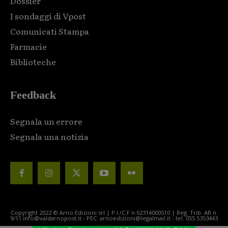
Dossier
I sondaggi di Vpost
Comunicati Stampa
Farmacie
Biblioteche
Feedback
Segnala un errore
Segnala una notizia
Copyright 2022 © Arno Edizioni srl | P.I./C.F n.02314000510 | Reg. Trib. AR n.
9/11 info@valdarnopost.it - PEC: arnoedizioni@legalmail.it - tel. 055.5353443