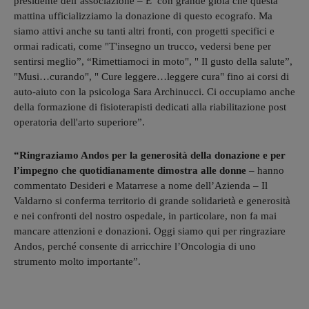
presidente dell’associazione – E’ con grande gioia che questa
mattina ufficializziamo la donazione di questo ecografo. Ma
siamo attivi anche su tanti altri fronti, con progetti specifici e
ormai radicati, come "T'insegno un trucco, vedersi bene per
sentirsi meglio”, “Rimettiamoci in moto", " Il gusto della salute”,
"Musi…curando", " Cure leggere…leggere cura" fino ai corsi di
auto-aiuto con la psicologa Sara Archinucci. Ci occupiamo anche
della formazione di fisioterapisti dedicati alla riabilitazione post
operatoria dell'arto superiore”.
“Ringraziamo Andos per la generosità della donazione e per
l’impegno che quotidianamente dimostra alle donne
– hanno
commentato Desideri e Matarrese a nome dell’Azienda – Il
Valdarno si conferma territorio di grande solidarietà e generosità
e nei confronti del nostro ospedale, in particolare, non fa mai
mancare attenzioni e donazioni. Oggi siamo qui per ringraziare
Andos, perché consente di arricchire l’Oncologia di uno
strumento molto importante”.