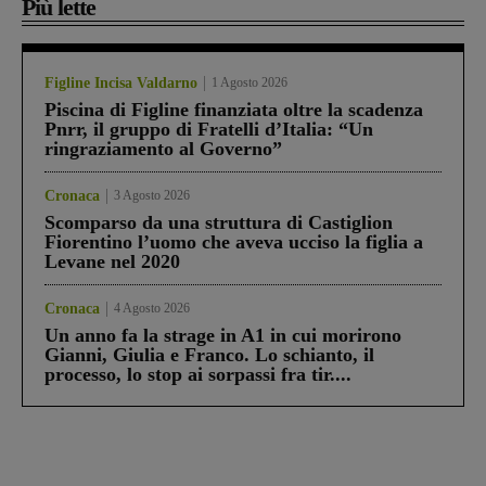
Più lette
Figline Incisa Valdarno
1 Agosto 2026
Piscina di Figline finanziata oltre la scadenza
Pnrr, il gruppo di Fratelli d’Italia: “Un
ringraziamento al Governo”
Cronaca
3 Agosto 2026
Scomparso da una struttura di Castiglion
Fiorentino l’uomo che aveva ucciso la figlia a
Levane nel 2020
Cronaca
4 Agosto 2026
Un anno fa la strage in A1 in cui morirono
Gianni, Giulia e Franco. Lo schianto, il
processo, lo stop ai sorpassi fra tir....