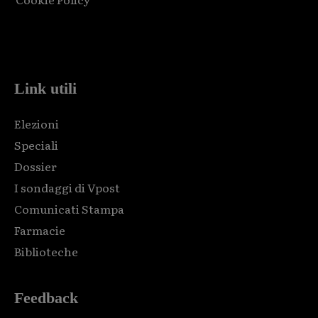
Html code here! Replace this with any non empty raw html
code and that's it.
Link utili
Elezioni
Speciali
Dossier
I sondaggi di Vpost
Comunicati Stampa
Farmacie
Biblioteche
Feedback