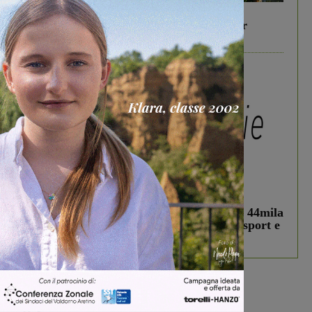
In vetrina
6 Agosto 2026
Gita di famiglia a Firenze: 5 idee per far
divertire i tuoi figli
In vetrina
3 Agosto 2026
Estra Notizie agosto: Smart Cities, oltre 44mila
studenti coinvolti, torna il bando per lo sport e
debutta il podcast Estrair