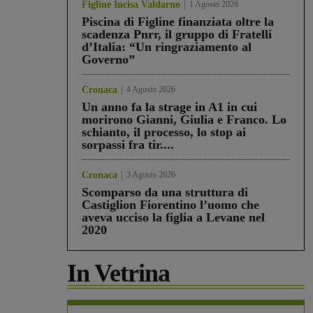
Figline Incisa Valdarno
1 Agosto 2026
Piscina di Figline finanziata oltre la
scadenza Pnrr, il gruppo di Fratelli
d’Italia: “Un ringraziamento al
Governo”
Cronaca
4 Agosto 2026
Un anno fa la strage in A1 in cui
morirono Gianni, Giulia e Franco. Lo
schianto, il processo, lo stop ai
sorpassi fra tir....
Cronaca
3 Agosto 2026
Scomparso da una struttura di
Castiglion Fiorentino l’uomo che
aveva ucciso la figlia a Levane nel
2020
In Vetrina