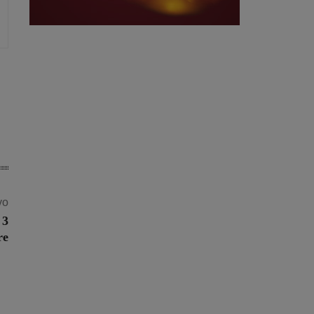
vo
 3
re