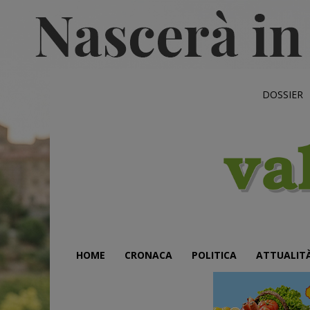
DOSSIER
HOME
CRONACA
POLITICA
ATTUALIT