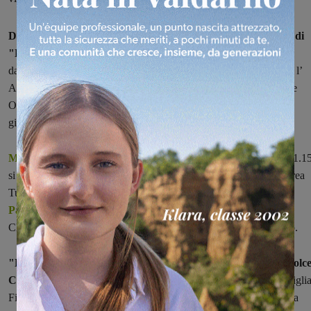
Dopo il successo riscosso finora continuano gli appuntamenti di
"
Dolce
e chiara è la notte”,
la manifestazione promossa
dall'amministrazione comunale di Cavriglia
in collaborazione con l’
Accademia Musicale Valdarnese, Orienteoccidente, l’associazione
Opera Viwa, l'Associazione Cultura Giardino d'Arte e altre band
giovanili conosciute sul territorio valdarnese.
Mercoledì 17 agosto, all'Agriturismo La Selva
a partire dalle 21.1
si esibirà il “Duo pianistico a 4 mani” Maria Grazia Petrali e Andrea
Turini.
G
iovedì 18 agosto sempre alle 21.15, alla Pieve di San
Pancrazio
sarà possibile assistere al concerto del “Duo Piceno
Classica” Luca Magni al flauto e Daniela Tremaroli al violoncello.
"La grande affluenza di pubblico alle iniziative culturali di Dolce
Chiara è la notte
– ha affermato l'Assessore alla Cultura di Cavrigli
Filippo Boni – dimostra che fortunatamente c'è ancora tra la nostra