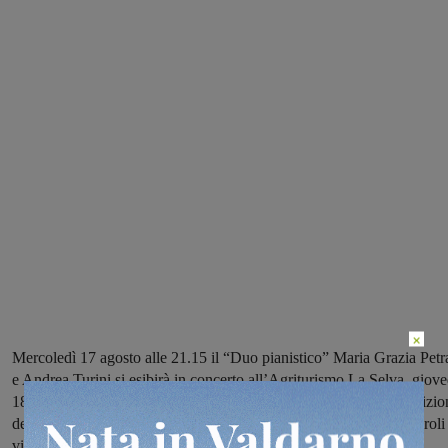
×
Mercoledì 17 agosto alle 21.15 il “Duo pianistico” Maria Grazia Petra
e Andrea Turini si esibirà in concerto all’Agriturismo La Selva, giove
18 agosto alla stessa ora alla Pieve di San Pancrazio si terrà l’esibizi
del “Duo Piceno Classica” Luca Magni al flauto e Daniela Tremaroli 
violoncello