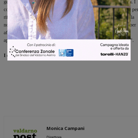
gente grande voglia di cultura e di acquisizione di consapevolezza.
I
concerti e le serate letterarie sono uno strumento molto importante pe
riflettere e per carpire la bellezza che anche nella nostra terra e nella
nostra comunità, deve essere uno strumento di crescita personale per
affrontare il futuro. Ci auguriamo davvero che anche i prossimi
appuntamenti possano essere un'occasione per vivere tutto questo".
I due concerti saranno ad ingresso gratuito
Monica Campani
Direttore