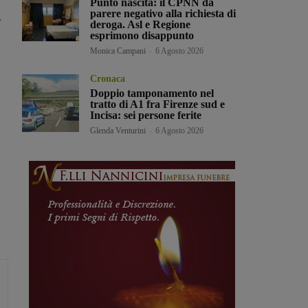
Punto nascita: il CPNN dà
parere negativo alla richiesta di
r
deroga. Asl e Regione
esprimono disappunto
Monica Campani
-
6 Agosto 2026
Cronaca
Doppio tamponamento nel
tratto di A1 fra Firenze sud e
Incisa: sei persone ferite
Glenda Venturini
-
6 Agosto 2026