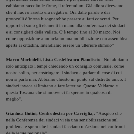
eabbiamo raccolto le firme, il referendum. Già allora dicevamo
che il nuovo assetto era negativo. Ora dalle parole e dai
protocolli d’intesa bisognerebbe passare ai fatti concreti. Per
opporci ci sono gli elementi in mano alla conferenza dei sindaci
e ai consiglieri della vallata. C’è tempo fino al 30 marzo. Noi
come opposizione annunciamo una mobilitazione con assemblea
aperta ai cittadini. Intendiamo essere un ulteriore stimolo”
Marco Morbidelli, Lista Castelfranco Piandiscò:
“Noi abbiamo
solo anticipato i tempi chiedendo un consiglio comunale, come
nostro solito, per costringere il sindaco a parlare di cose di cui
non si parla mai. Abbiamo chiesto un punto sul distretto unico. I
sindaci invece si limitano a fare letterine. Questo Valdarno e
questa Toscana che si muove ci fa sperare in qualcosa di
meglio”.
Gianluca Butini, Centrodestra per Cavriglia,:
“Auspico che
nella Conferenza dei sindaci vi sia una sensibilizzazione sul
problema e spero che i sindaci facciano un’azione nei confronti
della legge regionale”.