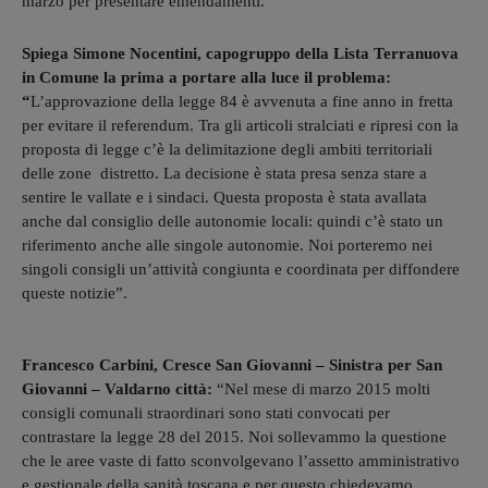
marzo per presentare emendamenti.
Spiega Simone Nocentini, capogruppo della Lista Terranuova
in Comune la prima a portare alla luce il problema:
“
L’approvazione della legge 84 è avvenuta a fine anno in fretta
per evitare il referendum. Tra gli articoli stralciati e ripresi con la
proposta di legge c’è la delimitazione degli ambiti territoriali
delle zone distretto. La decisione è stata presa senza stare a
sentire le vallate e i sindaci. Questa proposta è stata avallata
anche dal consiglio delle autonomie locali: quindi c’è stato un
riferimento anche alle singole autonomie. Noi porteremo nei
singoli consigli un’attività congiunta e coordinata per diffondere
queste notizie”.
Francesco Carbini, Cresce San Giovanni – Sinistra per San
Giovanni – Valdarno città:
“Nel mese di marzo 2015 molti
consigli comunali straordinari sono stati convocati per
contrastare la legge 28 del 2015. Noi sollevammo la questione
che le aree vaste di fatto sconvolgevano l’assetto amministrativo
e gestionale della sanità toscana e per questo chiedevamo,