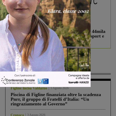
In vetrina
3 Agosto 2026
Estra Notizie agosto: Smart Cities, oltre 44mila
studenti coinvolti, torna il bando per lo sport e
debutta il podcast Estrair
Più lette
Figline Incisa Valdarno
1 Agosto 2026
Piscina di Figline finanziata oltre la scadenza
Pnrr, il gruppo di Fratelli d’Italia: “Un
ringraziamento al Governo”
Cronaca
3 Agosto 2026