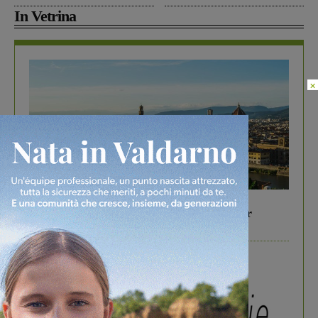
In Vetrina
×
In vetrina
6 Agosto 2026
Gita di famiglia a Firenze: 5 idee per far
divertire i tuoi figli