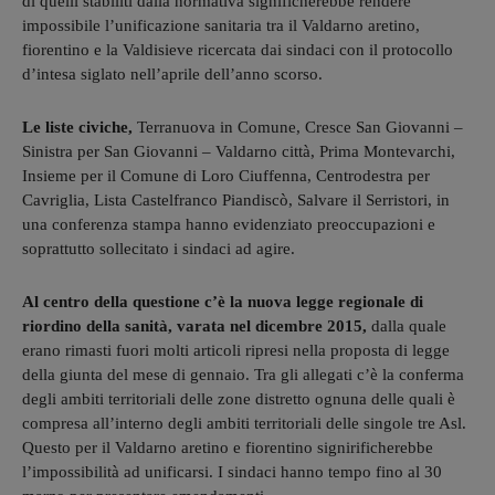
di quelli stabiliti dalla normativa significherebbe rendere
impossibile l’unificazione sanitaria tra il Valdarno aretino,
fiorentino e la Valdisieve ricercata dai sindaci con il protocollo
d’intesa siglato nell’aprile dell’anno scorso.
Le liste civiche,
Terranuova in Comune, Cresce San Giovanni –
Sinistra per San Giovanni – Valdarno città, Prima Montevarchi,
Insieme per il Comune di Loro Ciuffenna, Centrodestra per
Cavriglia, Lista Castelfranco Piandiscò, Salvare il Serristori, in
una conferenza stampa hanno evidenziato preoccupazioni e
soprattutto sollecitato i sindaci ad agire.
Al centro della questione c’è la nuova legge regionale di
riordino della sanità, varata nel dicembre 2015,
dalla quale
erano rimasti fuori molti articoli ripresi nella proposta di legge
della giunta del mese di gennaio. Tra gli allegati c’è la conferma
degli ambiti territoriali delle zone distretto ognuna delle quali è
compresa all’interno degli ambiti territoriali delle singole tre Asl.
Questo per il Valdarno aretino e fiorentino signirificherebbe
l’impossibilità ad unificarsi. I sindaci hanno tempo fino al 30