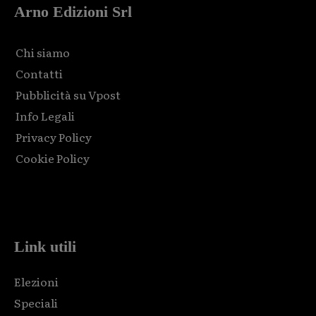
Arno Edizioni Srl
Chi siamo
Contatti
Pubblicità su Vpost
Info Legali
Privacy Policy
Cookie Policy
Html code here! Replace this with any non empty raw html
code and that's it.
Link utili
Elezioni
Speciali