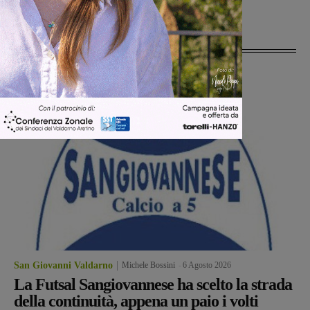
Ultime Notizie
San Giovanni Valdarno
Michele Bossini
-
6 Agosto 2026
La Futsal Sangiovannese ha scelto la strada
della continuità, appena un paio i volti