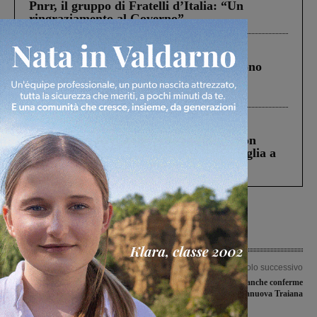
Pnrr, il gruppo di Fratelli d’Italia: “Un
ringraziamento al Governo”
Cronaca
4 Agosto 2026
Un anno fa la strage in A1 in cui morirono
Gianni, Giulia e Franco. Lo schianto, il
processo, lo stop ai sorpassi fra tir....
Cronaca
3 Agosto 2026
Scomparso da una struttura di Castiglion
Fiorentino l’uomo che aveva ucciso la figlia a
Levane nel 2020
Articolo precedente
Articolo successivo
Sicurezza a Leccio, il Comitato per
Non solo acquisti ma anche conferme
l’ordine pubblico avvia
per il Terranuova Traiana
approfondimenti. Il sindaco:
“Soddisfatto per l’attenzione”