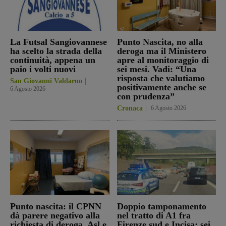
La Futsal Sangiovannese
Punto Nascita, no alla
ha scelto la strada della
deroga ma il Ministero
continuità, appena un
apre al monitoraggio di
paio i volti nuovi
sei mesi. Vadi: “Una
risposta che valutiamo
San Giovanni Valdarno
positivamente anche se
6 Agosto 2026
con prudenza”
Cronaca
6 Agosto 2026
Punto nascita: il CPNN
Doppio tamponamento
dà parere negativo alla
nel tratto di A1 fra
richiesta di deroga. Asl e
Firenze sud e Incisa: sei