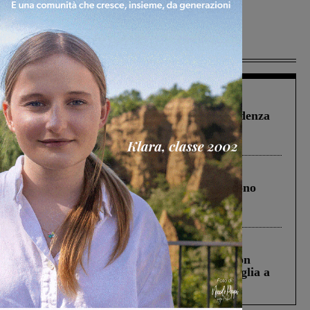
Più lette
Figline Incisa Valdarno
1 Agosto 2026
Piscina di Figline finanziata oltre la scadenza
Pnrr, il gruppo di Fratelli d’Italia: “Un
ringraziamento al Governo”
Cronaca
4 Agosto 2026
Un anno fa la strage in A1 in cui morirono
Gianni, Giulia e Franco. Lo schianto, il
processo, lo stop ai sorpassi fra tir....
Cronaca
3 Agosto 2026
Scomparso da una struttura di Castiglion
Fiorentino l’uomo che aveva ucciso la figlia a
Levane nel 2020