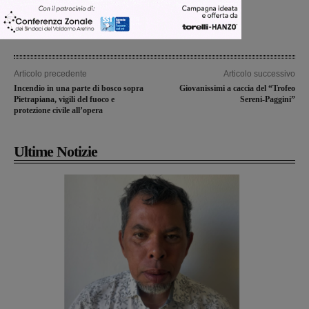
Articolo precedente
Articolo successivo
Incendio in una parte di bosco sopra
Giovanissimi a caccia del “Trofeo
Pietrapiana, vigili del fuoco e
Sereni-Paggini”
protezione civile all’opera
Ultime Notizie