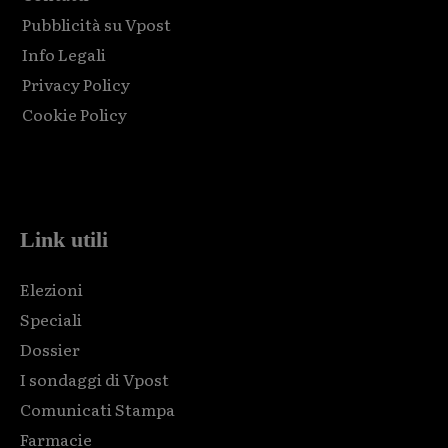
Pubblicità su Vpost
Info Legali
Privacy Policy
Cookie Policy
Html code here! Replace this with any non empty raw html
code and that's it.
Link utili
Elezioni
Speciali
Dossier
I sondaggi di Vpost
Comunicati Stampa
Farmacie