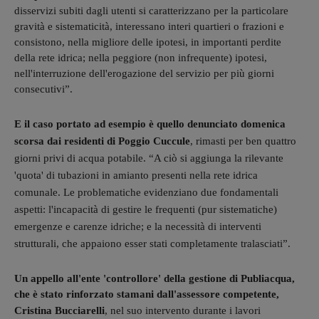
disservizi subiti dagli utenti si caratterizzano per la particolare
gravità e sistematicità, interessano interi quartieri o frazioni e
consistono, nella migliore delle ipotesi, in importanti perdite
della rete idrica; nella peggiore (non infrequente) ipotesi,
nell'interruzione dell'erogazione del servizio per più giorni
consecutivi
”.
E il caso portato ad esempio è quello denunciato domenica
scorsa dai residenti di Poggio Cuccule
, rimasti per ben quattro
giorni privi di acqua potabile.
“
A ciò si aggiunga la rilevante
'quota' di tubazioni in amianto presenti nella rete idrica
comunale. Le problematiche evidenziano due fondamentali
aspetti: l'incapacità di gestire le frequenti (pur sistematiche)
emergenze e carenze idriche; e la necessità di interventi
strutturali, che appaiono esser stati completamente tralasciati”.
Un appello all'ente 'controllore' della gestione di Publiacqua,
che è stato rinforzato stamani dall'assessore competente,
Cristina Bucciarelli
,
nel suo intervento durante i lavori