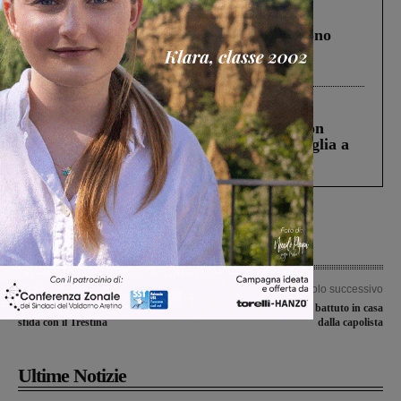
Cronaca
4 Agosto 2026
Un anno fa la strage in A1 in cui morirono
Gianni, Giulia e Franco. Lo schianto, il
processo, lo stop ai sorpassi fra tir....
Cronaca
3 Agosto 2026
Scomparso da una struttura di Castiglion
Fiorentino l’uomo che aveva ucciso la figlia a
Levane nel 2020
Articolo precedente
Articolo successivo
La Sangiovannese anticipa a sabato la
Il Valdarninsieme battuto in casa
sfida con il Trestina
dalla capolista
Ultime Notizie