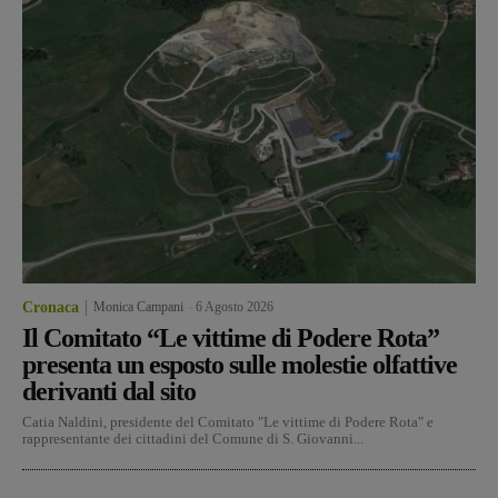
Cronaca
Monica Campani
-
6 Agosto 2026
Il Comitato “Le vittime di Podere Rota”
presenta un esposto sulle molestie olfattive
derivanti dal sito
Catia Naldini, presidente del Comitato "Le vittime di Podere Rota" e
rappresentante dei cittadini del Comune di S. Giovanni...