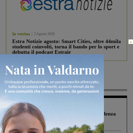
In vetrina
3 Agosto 2026
Estra Notizie agosto: Smart Cities, oltre 44mila
×
studenti coinvolti, torna il bando per lo sport e
debutta il podcast Estrair
Più lette
Figline Incisa Valdarno
1 Agosto 2026
Piscina di Figline finanziata oltre la scadenza
Pnrr, il gruppo di Fratelli d’Italia: “Un
ringraziamento al Governo”