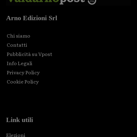
Arno Edizioni Srl
Chi siamo
Contatti
Pubblicità su Vpost
Info Legali
Privacy Policy
Cookie Policy
Html code here! Replace this with any non empty raw html
code and that's it.
Link utili
Elezioni